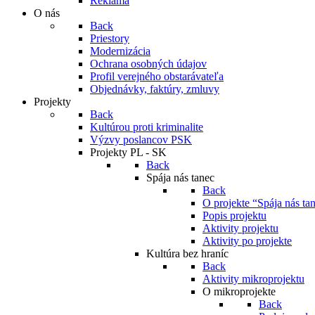
Reklama
O nás
Back
Priestory
Modernizácia
Ochrana osobných údajov
Profil verejného obstarávateľa
Objednávky, faktúry, zmluvy
Projekty
Back
Kultúrou proti kriminalite
Výzvy poslancov PSK
Projekty PL - SK
Back
Spája nás tanec
Back
O projekte “Spája nás ta
Popis projektu
Aktivity projektu
Aktivity po projekte
Kultúra bez hraníc
Back
Aktivity mikroprojektu
O mikroprojekte
Back