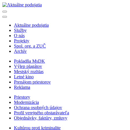
Aktuálne podujatia
Služby
O nás
Projekty
Spol. org. a ZUČ
Archív
Pokladňa MsDK
Výlep plagátov
Mestský rozhlas
Letné kino
Prenájom priestorov
Reklama
Priestory
Modernizácia
Ochrana osobných údajov
Profil verejného obstarávateľa
Objednávky, faktúry, zmluvy
Kultúrou proti kriminalite