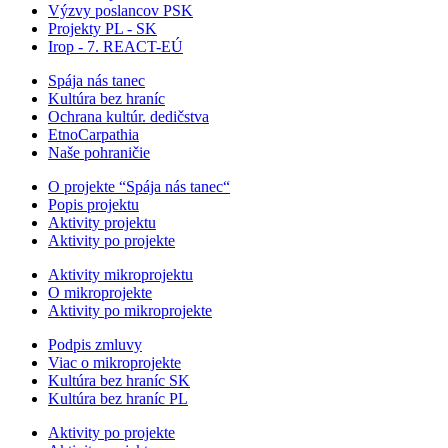
Výzvy poslancov PSK
Projekty PL - SK
Irop - 7. REACT-EÚ
Spája nás tanec
Kultúra bez hraníc
Ochrana kultúr. dedičstva
EtnoCarpathia
Naše pohraničie
O projekte “Spája nás tanec“
Popis projektu
Aktivity projektu
Aktivity po projekte
Aktivity mikroprojektu
O mikroprojekte
Aktivity po mikroprojekte
Podpis zmluvy
Viac o mikroprojekte
Kultúra bez hraníc SK
Kultúra bez hraníc PL
Aktivity po projekte