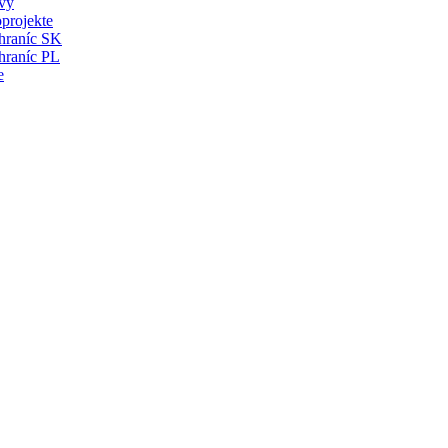
vy
projekte
 hraníc SK
hraníc PL
e