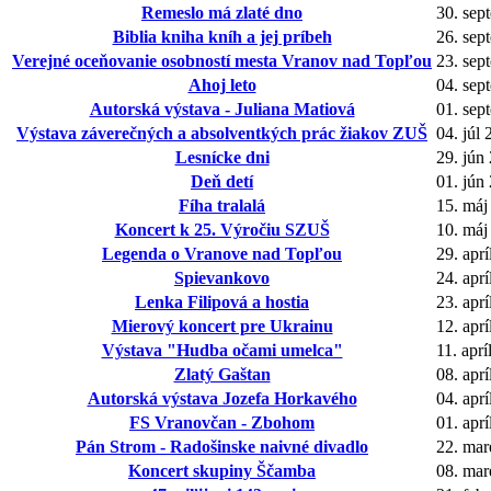
Remeslo má zlaté dno
30. sep
Biblia kniha kníh a jej príbeh
26. sep
Verejné oceňovanie osobností mesta Vranov nad Topľou
23. sep
Ahoj leto
04. sep
Autorská výstava - Juliana Matiová
01. sep
Výstava záverečných a absolventkých prác žiakov ZUŠ
04. júl
Lesnícke dni
29. jún
Deň detí
01. jún
Fíha tralalá
15. máj
Koncert k 25. Výročiu SZUŠ
10. máj
Legenda o Vranove nad Topľou
29. apr
Spievankovo
24. apr
Lenka Filipová a hostia
23. apr
Mierový koncert pre Ukrainu
12. apr
Výstava "Hudba očami umelca"
11. aprí
Zlatý Gaštan
08. apr
Autorská výstava Jozefa Horkavého
04. apr
FS Vranovčan - Zbohom
01. apr
Pán Strom - Radošinske naivné divadlo
22. mar
Koncert skupiny Ščamba
08. mar