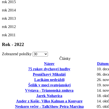
rok 2015
rok 2014
rok 2013
rok 2012
rok 2011
Rok - 2022
Zobrazené položky
Články
Názov
Dátum 
75 rokov dychovej hudby
10. dec
Pesničkový Mikuláš
06. dec
Lacikám nedráždi
26. no
Šeňik v moci svatojanskej
19. no
Výstava - Trianonská zmluva
14. no
Jarek Nohavica
18. okt
Ander z Košíc, Vilko Kalman a Konyare
14. okt
Neskoro večer - TalkShow Petra Marcina
05. okt