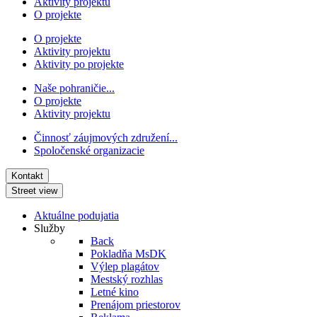
Aktivity projektu
O projekte
O projekte
Aktivity projektu
Aktivity po projekte
Naše pohraničie...
O projekte
Aktivity projektu
Činnosť záujmových združení...
Spoločenské organizacie
Kontakt
Street view
Aktuálne podujatia
Služby
Back
Pokladňa MsDK
Výlep plagátov
Mestský rozhlas
Letné kino
Prenájom priestorov