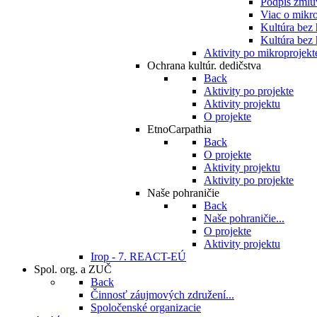
Podpis zmlu
Viac o mikro
Kultúra bez
Kultúra bez 
Aktivity po mikroprojekt
Ochrana kultúr. dedičstva
Back
Aktivity po projekte
Aktivity projektu
O projekte
EtnoCarpathia
Back
O projekte
Aktivity projektu
Aktivity po projekte
Naše pohraničie
Back
Naše pohraničie...
O projekte
Aktivity projektu
Irop - 7. REACT-EÚ
Spol. org. a ZUČ
Back
Činnosť záujmových združení...
Spoločenské organizacie