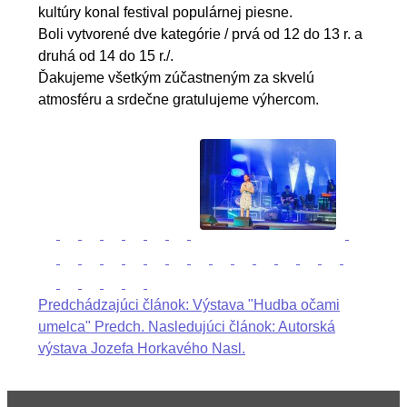
kultúry konal festival populárnej piesne.
Boli vytvorené dve kategórie / prvá od 12 do 13 r. a
druhá od 14 do 15 r./.
Ďakujeme všetkým zúčastneným za skvelú
atmosféru a srdečne gratulujeme výhercom.
Predchádzajúci článok: Výstava "Hudba očami
umelca"
Predch.
Nasledujúci článok: Autorská
výstava Jozefa Horkavého
Nasl.