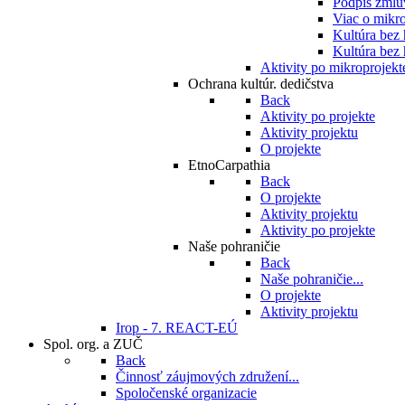
Podpis zmlu
Viac o mikro
Kultúra bez
Kultúra bez 
Aktivity po mikroprojekt
Ochrana kultúr. dedičstva
Back
Aktivity po projekte
Aktivity projektu
O projekte
EtnoCarpathia
Back
O projekte
Aktivity projektu
Aktivity po projekte
Naše pohraničie
Back
Naše pohraničie...
O projekte
Aktivity projektu
Irop - 7. REACT-EÚ
Spol. org. a ZUČ
Back
Činnosť záujmových združení...
Spoločenské organizacie