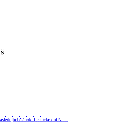
UŠ
asledujúci článok: Lesnícke dni
Nasl.