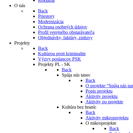
Reklama
O nás
Back
Priestory
Modernizácia
Ochrana osobných údajov
Profil verejného obstarávateľa
Objednávky, faktúry, zmluvy
Projekty
Back
Kultúrou proti kriminalite
Výzvy poslancov PSK
Projekty PL - SK
Back
Spája nás tanec
Back
O projekte “Spája nás ta
Popis projektu
Aktivity projektu
Aktivity po projekte
Kultúra bez hraníc
Back
Aktivity mikroprojektu
O mikroprojekte
Back