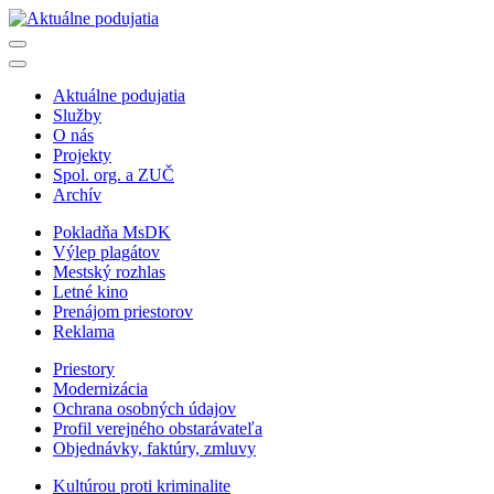
Aktuálne podujatia
Služby
O nás
Projekty
Spol. org. a ZUČ
Archív
Pokladňa MsDK
Výlep plagátov
Mestský rozhlas
Letné kino
Prenájom priestorov
Reklama
Priestory
Modernizácia
Ochrana osobných údajov
Profil verejného obstarávateľa
Objednávky, faktúry, zmluvy
Kultúrou proti kriminalite