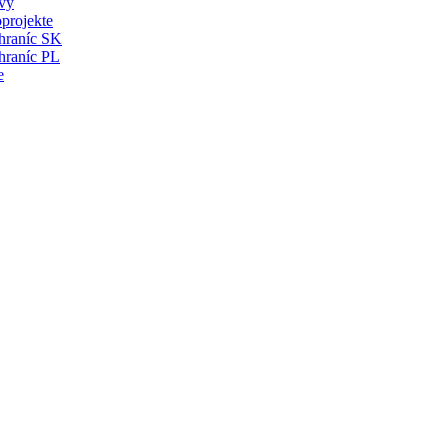
vy
projekte
 hraníc SK
hraníc PL
e