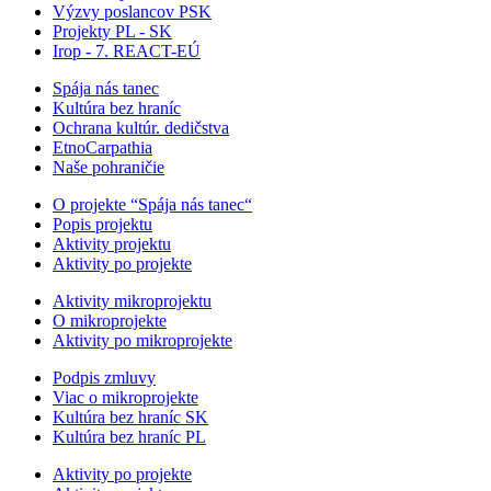
Výzvy poslancov PSK
Projekty PL - SK
Irop - 7. REACT-EÚ
Spája nás tanec
Kultúra bez hraníc
Ochrana kultúr. dedičstva
EtnoCarpathia
Naše pohraničie
O projekte “Spája nás tanec“
Popis projektu
Aktivity projektu
Aktivity po projekte
Aktivity mikroprojektu
O mikroprojekte
Aktivity po mikroprojekte
Podpis zmluvy
Viac o mikroprojekte
Kultúra bez hraníc SK
Kultúra bez hraníc PL
Aktivity po projekte