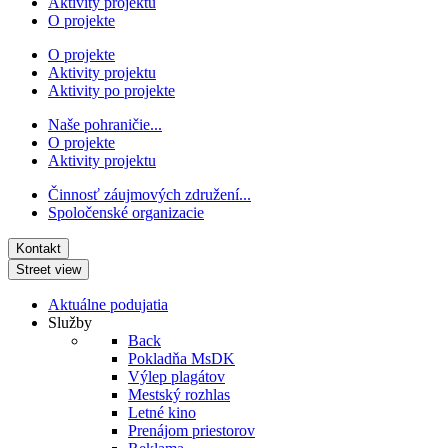
Aktivity projektu
O projekte
O projekte
Aktivity projektu
Aktivity po projekte
Naše pohraničie...
O projekte
Aktivity projektu
Činnosť záujmových združení...
Spoločenské organizacie
Kontakt
Street view
Aktuálne podujatia
Služby
Back
Pokladňa MsDK
Výlep plagátov
Mestský rozhlas
Letné kino
Prenájom priestorov