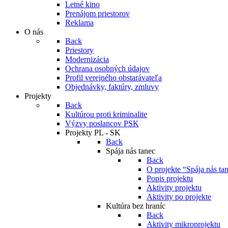
Letné kino
Prenájom priestorov
Reklama
O nás
Back
Priestory
Modernizácia
Ochrana osobných údajov
Profil verejného obstarávateľa
Objednávky, faktúry, zmluvy
Projekty
Back
Kultúrou proti kriminalite
Výzvy poslancov PSK
Projekty PL - SK
Back
Spája nás tanec
Back
O projekte “Spája nás ta
Popis projektu
Aktivity projektu
Aktivity po projekte
Kultúra bez hraníc
Back
Aktivity mikroprojektu