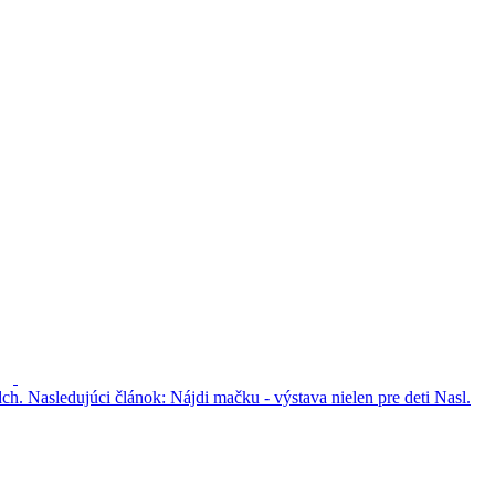
dch.
Nasledujúci článok: Nájdi mačku - výstava nielen pre deti
Nasl.