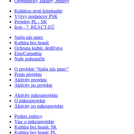
Objednávky, faktúry, zmluvy
Kultúrou proti kriminalite
Výzvy poslancov PSK
Projekty PL - SK
Irop - 7. REACT-EÚ
Spája nás tanec
Kultúra bez hraníc
Ochrana kultúr. dedičstva
EtnoCarpathia
Naše pohraničie
O projekte “Spája nás tanec“
Popis projektu
Aktivity projektu
Aktivity po projekte
Aktivity mikroprojektu
O mikroprojekte
Aktivity po mikroprojekte
Podpis zmluvy
Viac o mikroprojekte
Kultúra bez hraníc SK
Kultúra bez hraníc PL