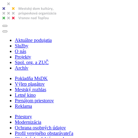
Aktuálne podujatia
Služby
O nás
Projekty
Spol. org. a ZUČ
Archív
Pokladňa MsDK
Výlep plagátov
Mestský rozhlas
Letné kino
Prenájom priestorov
Reklama
Priestory
Modernizácia
Ochrana osobných údajov
Profil verejného obstarávateľa