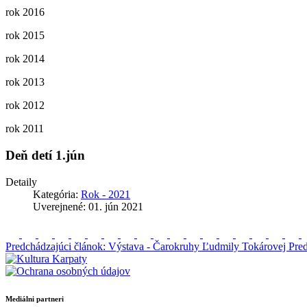
rok 2016
rok 2015
rok 2014
rok 2013
rok 2012
rok 2011
Deň detí 1.jún
Detaily
Kategória:
Rok - 2021
Uverejnené: 01. jún 2021
Predchádzajúci článok: Výstava - Čarokruhy Ľudmily Tokárovej
Pre
Mediálni partneri