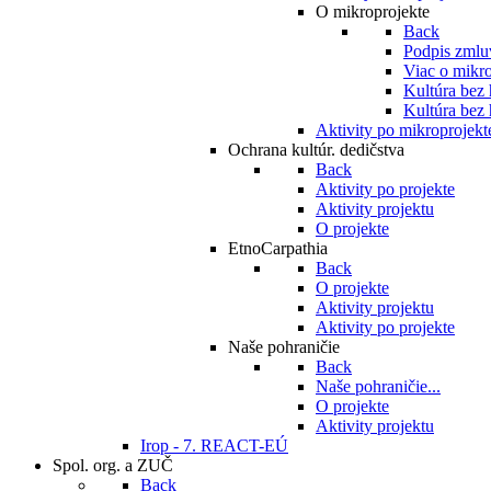
O mikroprojekte
Back
Podpis zmlu
Viac o mikro
Kultúra bez
Kultúra bez 
Aktivity po mikroprojekt
Ochrana kultúr. dedičstva
Back
Aktivity po projekte
Aktivity projektu
O projekte
EtnoCarpathia
Back
O projekte
Aktivity projektu
Aktivity po projekte
Naše pohraničie
Back
Naše pohraničie...
O projekte
Aktivity projektu
Irop - 7. REACT-EÚ
Spol. org. a ZUČ
Back