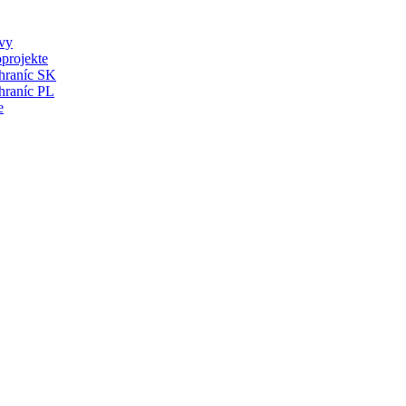
vy
projekte
 hraníc SK
hraníc PL
e