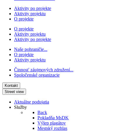
Aktivity po projekte
Aktivity projektu
O projekte
O projekte
Aktivity projektu
Aktivity po projekte
Naše pohraničie...
O projekte
Aktivity projektu
Činnosť záujmových združení...
Spoločenské organizacie
Kontakt
Street view
Aktuálne podujatia
Služby
Back
Pokladňa MsDK
Výlep plagátov
Mestský rozhlas