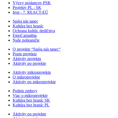
Výzvy poslancov PSK
Projekty PL - SK
Irop - 7. REACT-EÚ
Spája nás tanec
Kultúra bez hraníc
Ochrana kultúr. dedičstva
EtnoCarpathia
Naše pohraničie
O projekte “Spája nás tanec“
Popis projektu
Aktivity projektu
Aktivity po projekte
Aktivity mikroprojektu
O mikroprojekte
Aktivity po mikroprojekte
Podpis zmluvy
Viac o mikroprojekte
Kultúra bez hraníc SK
Kultúra bez hraníc PL
Aktivity po projekte