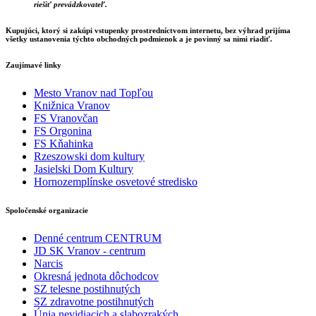
riešiť prevádzkovateľ.
Kupujúci, ktorý si zakúpi vstupenky prostredníctvom internetu, bez výhrad prijíma
všetky ustanovenia týchto obchodných podmienok a je povinný sa nimi riadiť.
Zaujímavé linky
Mesto Vranov nad Topľou
Knižnica Vranov
FS Vranovčan
FS Orgonina
FS Kňahinka
Rzeszowski dom kultury
Jasielski Dom Kultury
Hornozemplínske osvetové stredisko
Spoločenské organizacie
Denné centrum CENTRUM
JD SK Vranov - centrum
Narcis
Okresná jednota dôchodcov
SZ telesne postihnutých
SZ zdravotne postihnutých
Únia nevidiacich a slabozrakých