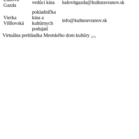
vedúci kina
ludovitgazda@kulturavranov.sk
Gazda
pokladníčka
Vierka
kina a
info@kulturavranov.sk
Višňovská
kultúrnych
podujatí
Virtuálna prehliadka Mestského dom kultúry