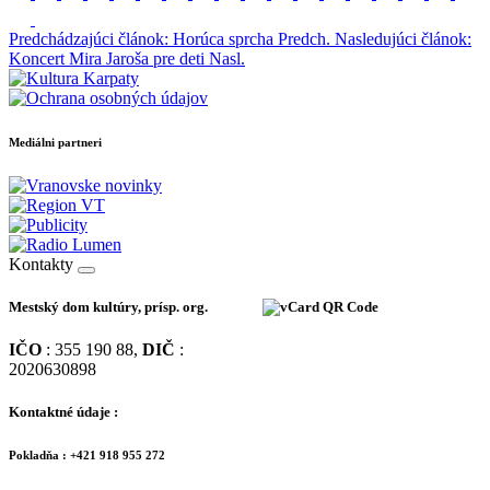
Predchádzajúci článok: Horúca sprcha
Predch.
Nasledujúci článok:
Koncert Mira Jaroša pre deti
Nasl.
Mediálni partneri
Kontakty
Mestský dom kultúry, prísp. org.
IČO
: 355 190 88,
DIČ
:
2020630898
Kontaktné údaje :
Pokladňa : +421 918 955 272