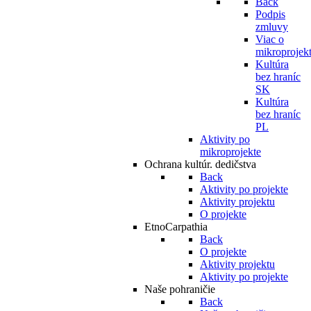
Back
Podpis
zmluvy
Viac o
mikroprojek
Kultúra
bez hraníc
SK
Kultúra
bez hraníc
PL
Aktivity po
mikroprojekte
Ochrana kultúr. dedičstva
Back
Aktivity po projekte
Aktivity projektu
O projekte
EtnoCarpathia
Back
O projekte
Aktivity projektu
Aktivity po projekte
Naše pohraničie
Back