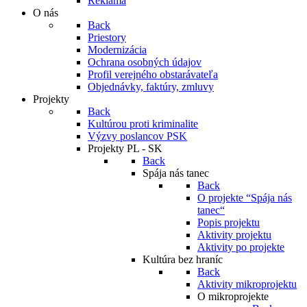
Reklama
O nás
Back
Priestory
Modernizácia
Ochrana osobných údajov
Profil verejného obstarávateľa
Objednávky, faktúry, zmluvy
Projekty
Back
Kultúrou proti kriminalite
Výzvy poslancov PSK
Projekty PL - SK
Back
Spája nás tanec
Back
O projekte “Spája nás
tanec“
Popis projektu
Aktivity projektu
Aktivity po projekte
Kultúra bez hraníc
Back
Aktivity mikroprojektu
O mikroprojekte