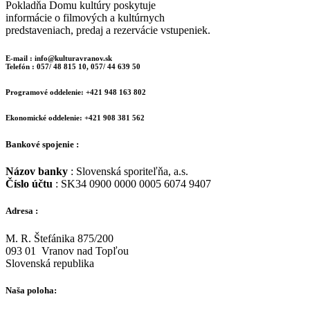
Pokladňa Domu kultúry poskytuje
informácie o filmových a kultúrnych
predstaveniach, predaj a rezervácie vstupeniek.
E-mail : info@kulturavranov.sk
Telefón : 057/ 48 815 10, 057/ 44 639 50
Programové oddelenie: +421 948 163 802
Ekonomické oddelenie: +421 908 381 562
Bankové spojenie :
Názov banky
: Slovenská sporiteľňa, a.s.
Číslo účtu
: SK34 0900 0000 0005 6074 9407
Adresa :
M. R. Štefánika 875/200
093 01 Vranov nad Topľou
Slovenská republika
Naša poloha: