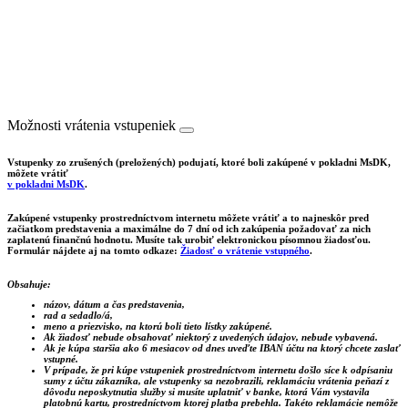
Možnosti vrátenia vstupeniek
Vstupenky zo zrušených (preložených) podujatí, ktoré boli zakúpené v pokladni MsDK,
môžete vrátiť
v pokladni MsDK
.
Zakúpené vstupenky prostredníctvom internetu môžete vrátiť a to najneskôr pred
začiatkom predstavenia a maximálne do 7 dní od ich zakúpenia požadovať za nich
zaplatenú finančnú hodnotu. Musíte tak urobiť elektronickou písomnou žiadosťou.
Formulár nájdete aj na tomto odkaze:
Žiadosť o vrátenie vstupného
.
Obsahuje:
názov, dátum a čas predstavenia,
rad a sedadlo/á,
meno a priezvisko, na ktorú boli tieto lístky zakúpené.
Ak žiadosť nebude obsahovať niektorý z uvedených údajov, nebude vybavená.
Ak je kúpa staršia ako 6 mesiacov od dnes uveďte IBAN účtu na ktorý chcete zaslať
vstupné.
V prípade, že pri kúpe vstupeniek prostredníctvom internetu došlo síce k odpísaniu
sumy z účtu zákazníka, ale vstupenky sa nezobrazili, reklamáciu vrátenia peňazí z
dôvodu neposkytnutia služby si musíte uplatniť v banke, ktorá Vám vystavila
platobnú kartu, prostredníctvom ktorej platba prebehla. Takéto reklamácie nemôže