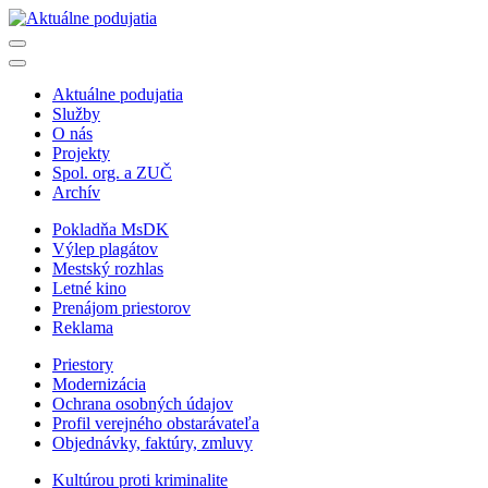
Aktuálne podujatia
Služby
O nás
Projekty
Spol. org. a ZUČ
Archív
Pokladňa MsDK
Výlep plagátov
Mestský rozhlas
Letné kino
Prenájom priestorov
Reklama
Priestory
Modernizácia
Ochrana osobných údajov
Profil verejného obstarávateľa
Objednávky, faktúry, zmluvy
Kultúrou proti kriminalite