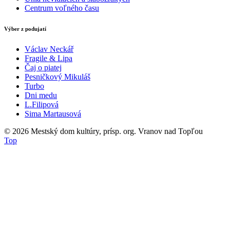
Centrum voľného času
Výber z podujatí
Václav Neckář
Fragile & Lipa
Čaj o piatej
Pesničkový Mikuláš
Turbo
Dni medu
L.Filipová
Sima Martausová
© 2026
Mestský dom kultúry, prísp. org. Vranov nad Topľou
Top