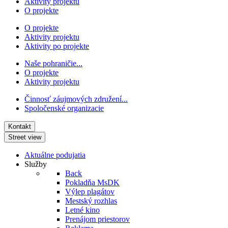
Aktivity projektu
O projekte
O projekte
Aktivity projektu
Aktivity po projekte
Naše pohraničie...
O projekte
Aktivity projektu
Činnosť záujmových združení...
Spoločenské organizacie
Kontakt
Street view
Aktuálne podujatia
Služby
Back
Pokladňa MsDK
Výlep plagátov
Mestský rozhlas
Letné kino
Prenájom priestorov