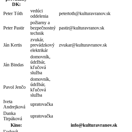
DK:
vedúci
Peter Tóth
petertoth@kulturavranov.sk
oddelenia
požiarny a
Peter Pastir
bezpečnostný
pastir@kulturavranov.sk
technik
zvukár,
Ján Kertis
prevádzkový
zvukar@kulturavranov.sk
elektrikár
domovník,
údržbár,
Ján Bindas
kľučová
služba
domovník,
údržbár,
Pavol Jenčo
kľučová
služba
Iveta
upratovačka
Andrejková
Danka
upratovačka
Tirpáková
Kino:
info@kulturavranov.sk
Ľudovít