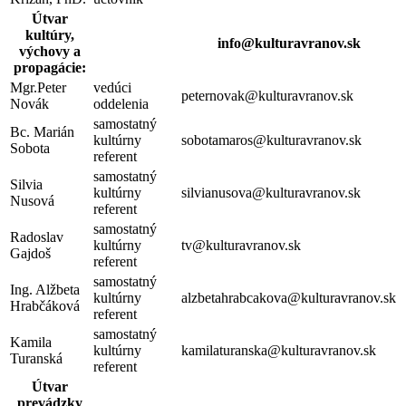
Útvar
kultúry,
info@kulturavranov.sk
výchovy a
propagácie:
Mgr.Peter
vedúci
peternovak@kulturavranov.sk
Novák
oddelenia
samostatný
Bc. Marián
kultúrny
sobotamaros@kulturavranov.sk
Sobota
referent
samostatný
Silvia
kultúrny
silvianusova@kulturavranov.sk
Nusová
referent
samostatný
Radoslav
kultúrny
tv@kulturavranov.sk
Gajdoš
referent
samostatný
Ing. Alžbeta
kultúrny
alzbetahrabcakova@kulturavranov.sk
Hrabčáková
referent
samostatný
Kamila
kultúrny
kamilaturanska@kulturavranov.sk
Turanská
referent
Útvar
prevádzky