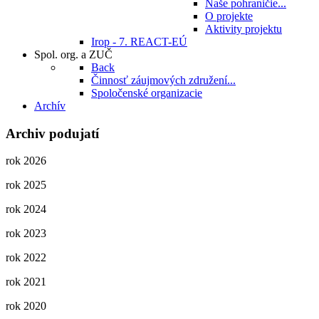
Naše pohraničie...
O projekte
Aktivity projektu
Irop - 7. REACT-EÚ
Spol. org. a ZUČ
Back
Činnosť záujmových združení...
Spoločenské organizacie
Archív
Archiv podujatí
rok 2026
rok 2025
rok 2024
rok 2023
rok 2022
rok 2021
rok 2020