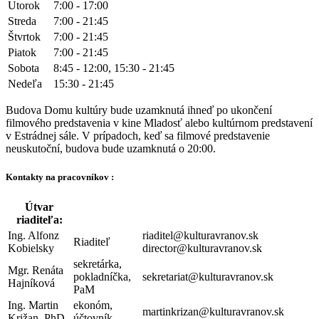
Utorok
7:00 - 17:00
Streda
7:00 - 21:45
Štvrtok
7:00 - 21:45
Piatok
7:00 - 21:45
Sobota
8:45 - 12:00, 15:30 - 21:45
Nedeľa
15:30 - 21:45
Budova Domu kultúry bude uzamknutá ihneď po ukončení
filmového predstavenia v kine Mladosť alebo kultúrnom predstavení
v Estrádnej sále. V prípadoch, keď sa filmové predstavenie
neuskutoční, budova bude uzamknutá o 20:00.
Kontakty na pracovníkov :
Útvar
riaditeľa:
Ing. Alfonz
riaditel@kulturavranov.sk
Riaditeľ
Kobielsky
director@kulturavranov.sk
sekretárka,
Mgr. Renáta
pokladníčka,
sekretariat@kulturavranov.sk
Hajníková
PaM
Ing. Martin
ekonóm,
martinkrizan@kulturavranov.sk
Križan, PhD.
účtovník