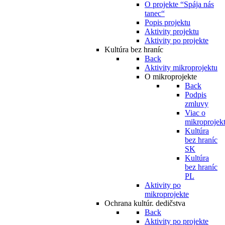
O projekte “Spája nás
tanec“
Popis projektu
Aktivity projektu
Aktivity po projekte
Kultúra bez hraníc
Back
Aktivity mikroprojektu
O mikroprojekte
Back
Podpis
zmluvy
Viac o
mikroprojek
Kultúra
bez hraníc
SK
Kultúra
bez hraníc
PL
Aktivity po
mikroprojekte
Ochrana kultúr. dedičstva
Back
Aktivity po projekte