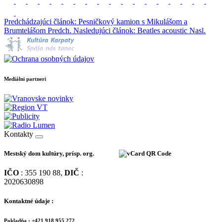
Predchádzajúci článok: Pesničkový kamion s Mikulášom a
Brumtelášom
Predch.
Nasledujúci článok: Beatles acoustic
Nasl.
Mediálni partneri
Kontakty
Mestský dom kultúry, prísp. org.
IČO
: 355 190 88,
DIČ
:
2020630898
Kontaktné údaje :
Pokladňa : +421 918 955 272