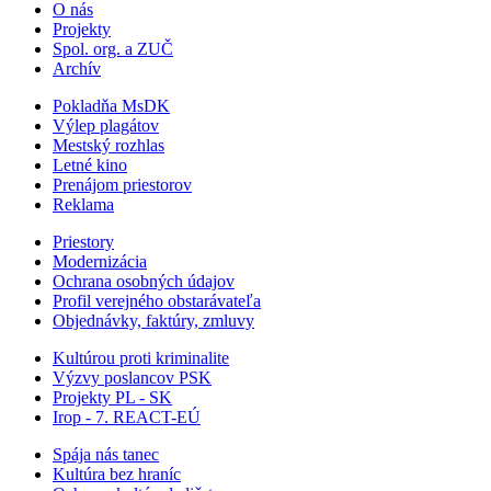
O nás
Projekty
Spol. org. a ZUČ
Archív
Pokladňa MsDK
Výlep plagátov
Mestský rozhlas
Letné kino
Prenájom priestorov
Reklama
Priestory
Modernizácia
Ochrana osobných údajov
Profil verejného obstarávateľa
Objednávky, faktúry, zmluvy
Kultúrou proti kriminalite
Výzvy poslancov PSK
Projekty PL - SK
Irop - 7. REACT-EÚ
Spája nás tanec
Kultúra bez hraníc