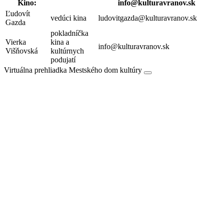
Kino:
info@kulturavranov.sk
Ľudovít
vedúci kina
ludovitgazda@kulturavranov.sk
Gazda
pokladníčka
Vierka
kina a
info@kulturavranov.sk
Višňovská
kultúrnych
podujatí
Virtuálna prehliadka Mestského dom kultúry