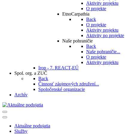
Aktivity projektu
O projekte
EtnoCarpathia
Back
O projekte
Aktivity projektu
Aktivity po projekte
Naše pohraničie
Back
Naše pohraničie...
O projekte
Aktivity projektu
Irop - 7. REACT-EÚ
Spol. org. a ZUČ
Back
Činnosť záujmových združení...
Spoločenské organizacie
Archív
Aktuálne podujatia
Služby