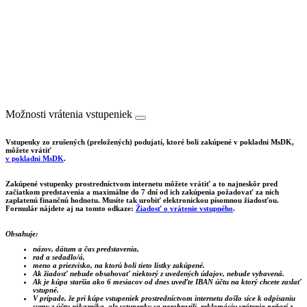
Možnosti vrátenia vstupeniek
Vstupenky zo zrušených (preložených) podujatí, ktoré boli zakúpené v pokladni MsDK,
môžete vrátiť
v pokladni MsDK
.
Zakúpené vstupenky prostredníctvom internetu môžete vrátiť a to najneskôr pred
začiatkom predstavenia a maximálne do 7 dní od ich zakúpenia požadovať za nich
zaplatenú finančnú hodnotu. Musíte tak urobiť elektronickou písomnou žiadosťou.
Formulár nájdete aj na tomto odkaze:
Žiadosť o vrátenie vstupného
.
Obsahuje:
názov, dátum a čas predstavenia,
rad a sedadlo/á,
meno a priezvisko, na ktorú boli tieto lístky zakúpené.
Ak žiadosť nebude obsahovať niektorý z uvedených údajov, nebude vybavená.
Ak je kúpa staršia ako 6 mesiacov od dnes uveďte IBAN účtu na ktorý chcete zaslať
vstupné.
V prípade, že pri kúpe vstupeniek prostredníctvom internetu došlo síce k odpísaniu
sumy z účtu zákazníka, ale vstupenky sa nezobrazili, reklamáciu vrátenia peňazí z