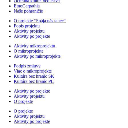
Ochrana kultúr. dedičstva
EtnoCarpathia
Naše pohraničie
O projekte “Spája nás tanec“
Popis projektu
Aktivity projektu
Aktivity po projekte
Aktivity mikroprojektu
O mikroprojekte
Aktivity po mikroprojekte
Podpis zmluvy
Viac o mikroprojekte
Kultúra bez hraníc SK
Kultúra bez hraníc PL
Aktivity po projekte
Aktivity projektu
O projekte
O projekte
Aktivity projektu
Aktivity po projekte