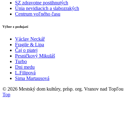
SZ zdravotne postihnutých
Únia nevidiacich a slabozrakých
Centrum voľného času
Výber z podujatí
Václav Neckář
Fragile & Lipa
Čaj o piatej
Pesničkový Mikuláš
Turbo
Dni medu
L.Filipová
Sima Martausová
© 2026
Mestský dom kultúry, prísp. org. Vranov nad Topľou
Top