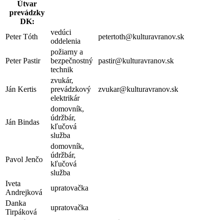
Útvar
prevádzky
DK:
vedúci
Peter Tóth
petertoth@kulturavranov.sk
oddelenia
požiarny a
Peter Pastir
bezpečnostný
pastir@kulturavranov.sk
technik
zvukár,
Ján Kertis
prevádzkový
zvukar@kulturavranov.sk
elektrikár
domovník,
údržbár,
Ján Bindas
kľučová
služba
domovník,
údržbár,
Pavol Jenčo
kľučová
služba
Iveta
upratovačka
Andrejková
Danka
upratovačka
Tirpáková