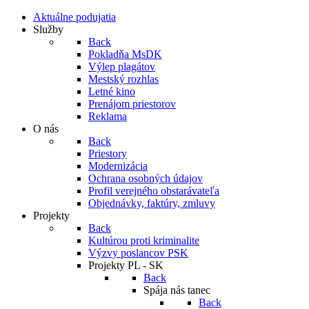
Aktuálne podujatia
Služby
Back
Pokladňa MsDK
Výlep plagátov
Mestský rozhlas
Letné kino
Prenájom priestorov
Reklama
O nás
Back
Priestory
Modernizácia
Ochrana osobných údajov
Profil verejného obstarávateľa
Objednávky, faktúry, zmluvy
Projekty
Back
Kultúrou proti kriminalite
Výzvy poslancov PSK
Projekty PL - SK
Back
Spája nás tanec
Back