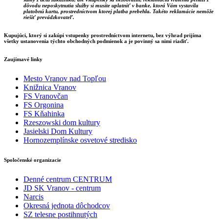
dôvodu neposkytnutia služby si musíte uplatniť v banke, ktorá Vám vystavila
platobnú kartu, prostredníctvom ktorej platba prebehla. Takéto reklamácie nemôže
riešiť prevádzkovateľ.
Kupujúci, ktorý si zakúpi vstupenky prostredníctvom internetu, bez výhrad prijíma
všetky ustanovenia týchto obchodných podmienok a je povinný sa nimi riadiť.
Zaujímavé linky
Mesto Vranov nad Topľou
Knižnica Vranov
FS Vranovčan
FS Orgonina
FS Kňahinka
Rzeszowski dom kultury
Jasielski Dom Kultury
Hornozemplínske osvetové stredisko
Spoločenské organizacie
Denné centrum CENTRUM
JD SK Vranov - centrum
Narcis
Okresná jednota dôchodcov
SZ telesne postihnutých