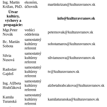
Ing. Martin
ekonóm,
martinkrizan@kulturavranov.sk
Križan, PhD.
účtovník
Útvar
kultúry,
info@kulturavranov.sk
výchovy a
propagácie:
Mgr.Peter
vedúci
peternovak@kulturavranov.sk
Novák
oddelenia
samostatný
Bc. Marián
kultúrny
sobotamaros@kulturavranov.sk
Sobota
referent
samostatný
Silvia
kultúrny
silvianusova@kulturavranov.sk
Nusová
referent
samostatný
Radoslav
kultúrny
tv@kulturavranov.sk
Gajdoš
referent
samostatný
Ing. Alžbeta
kultúrny
alzbetahrabcakova@kulturavranov.sk
Hrabčáková
referent
samostatný
Kamila
kultúrny
kamilaturanska@kulturavranov.sk
Turanská
referent