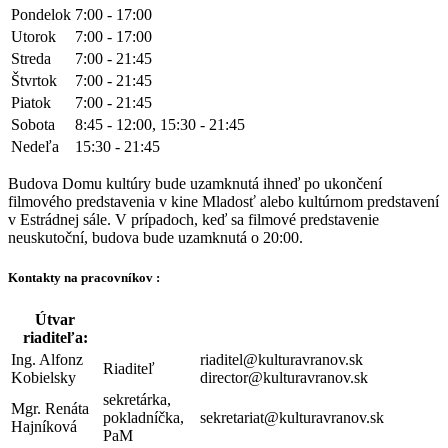
Pondelok
7:00 - 17:00
Utorok
7:00 - 17:00
Streda
7:00 - 21:45
Štvrtok
7:00 - 21:45
Piatok
7:00 - 21:45
Sobota
8:45 - 12:00, 15:30 - 21:45
Nedeľa
15:30 - 21:45
Budova Domu kultúry bude uzamknutá ihneď po ukončení
filmového predstavenia v kine Mladosť alebo kultúrnom predstavení
v Estrádnej sále. V prípadoch, keď sa filmové predstavenie
neuskutoční, budova bude uzamknutá o 20:00.
Kontakty na pracovníkov :
Útvar
riaditeľa:
Ing. Alfonz
riaditel@kulturavranov.sk
Riaditeľ
Kobielsky
director@kulturavranov.sk
sekretárka,
Mgr. Renáta
pokladníčka,
sekretariat@kulturavranov.sk
Hajníková
PaM