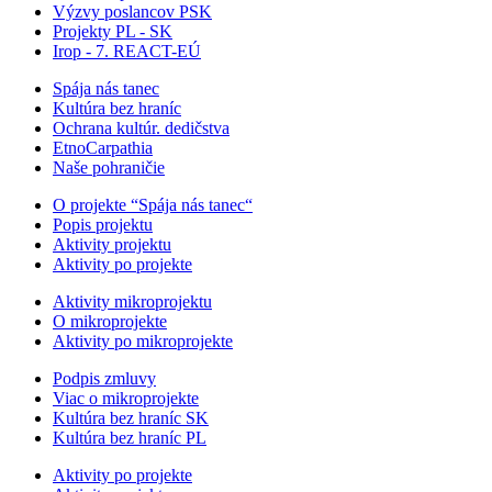
Výzvy poslancov PSK
Projekty PL - SK
Irop - 7. REACT-EÚ
Spája nás tanec
Kultúra bez hraníc
Ochrana kultúr. dedičstva
EtnoCarpathia
Naše pohraničie
O projekte “Spája nás tanec“
Popis projektu
Aktivity projektu
Aktivity po projekte
Aktivity mikroprojektu
O mikroprojekte
Aktivity po mikroprojekte
Podpis zmluvy
Viac o mikroprojekte
Kultúra bez hraníc SK
Kultúra bez hraníc PL
Aktivity po projekte