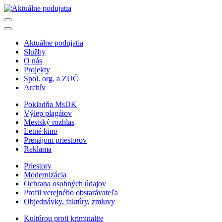
Aktuálne podujatia
Služby
O nás
Projekty
Spol. org. a ZUČ
Archív
Pokladňa MsDK
Výlep plagátov
Mestský rozhlas
Letné kino
Prenájom priestorov
Reklama
Priestory
Modernizácia
Ochrana osobných údajov
Profil verejného obstarávateľa
Objednávky, faktúry, zmluvy
Kultúrou proti kriminalite