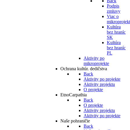
Back
Podpis
zmluvy
Viac o
mikroprojek
Kultúra
bez hraníc
SK
Kultúra
bez hraníc
PL
Aktivity po
mikroprojekte
Ochrana kultúr. dedičstva
Back
Aktivity po projekte
Aktivity projektu
O projekte
EtnoCarpathia
Back
O projekte
Aktivity projektu
Aktivity po projekte
Naše pohraničie
Back