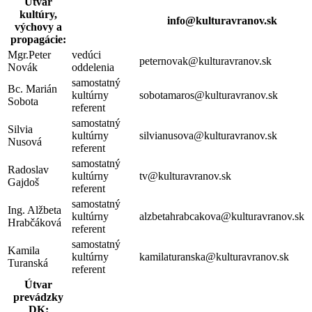
Útvar
kultúry,
info@kulturavranov.sk
výchovy a
propagácie:
Mgr.Peter
vedúci
peternovak@kulturavranov.sk
Novák
oddelenia
samostatný
Bc. Marián
kultúrny
sobotamaros@kulturavranov.sk
Sobota
referent
samostatný
Silvia
kultúrny
silvianusova@kulturavranov.sk
Nusová
referent
samostatný
Radoslav
kultúrny
tv@kulturavranov.sk
Gajdoš
referent
samostatný
Ing. Alžbeta
kultúrny
alzbetahrabcakova@kulturavranov.sk
Hrabčáková
referent
samostatný
Kamila
kultúrny
kamilaturanska@kulturavranov.sk
Turanská
referent
Útvar
prevádzky
DK: