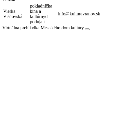
pokladníčka
Vierka
kina a
info@kulturavranov.sk
Višňovská
kultúrnych
podujatí
Virtuálna prehliadka Mestského dom kultúry