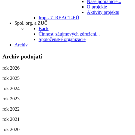
Naše pohraničie...
O projekte
Aktivity projektu
Irop - 7. REACT-EÚ
Spol. org. a ZUČ
Back
Činnosť záujmových združení...
Spoločenské organizacie
Archív
Archiv podujatí
rok 2026
rok 2025
rok 2024
rok 2023
rok 2022
rok 2021
rok 2020