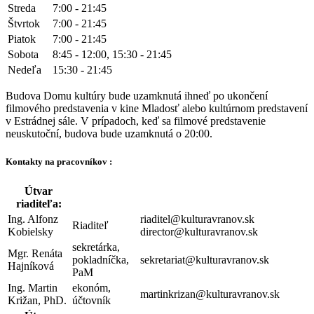
Streda
7:00 - 21:45
Štvrtok
7:00 - 21:45
Piatok
7:00 - 21:45
Sobota
8:45 - 12:00, 15:30 - 21:45
Nedeľa
15:30 - 21:45
Budova Domu kultúry bude uzamknutá ihneď po ukončení
filmového predstavenia v kine Mladosť alebo kultúrnom predstavení
v Estrádnej sále. V prípadoch, keď sa filmové predstavenie
neuskutoční, budova bude uzamknutá o 20:00.
Kontakty na pracovníkov :
Útvar
riaditeľa:
Ing. Alfonz
riaditel@kulturavranov.sk
Riaditeľ
Kobielsky
director@kulturavranov.sk
sekretárka,
Mgr. Renáta
pokladníčka,
sekretariat@kulturavranov.sk
Hajníková
PaM
Ing. Martin
ekonóm,
martinkrizan@kulturavranov.sk
Križan, PhD.
účtovník