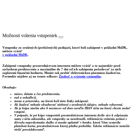
Možnosti vrátenia vstupeniek
Vstupenky zo zrušených (preložených) podujatí, ktoré boli zakúpené v pokladni MsDK,
môžete vrátiť
v pokladni MsDK
.
Zakúpené vstupenky prostredníctvom internetu môžete vrátiť a to najneskôr pred
začiatkom predstavenia a maximálne do 7 dní od ich zakúpenia požadovať za nich
zaplatenú finančnú hodnotu. Musíte tak urobiť elektronickou písomnou žiadosťou.
Formulár nájdete aj na tomto odkaze:
Žiadosť o vrátenie vstupného
.
Obsahuje:
názov, dátum a čas predstavenia,
rad a sedadlo/á,
meno a priezvisko, na ktorú boli tieto lístky zakúpené.
Ak žiadosť nebude obsahovať niektorý z uvedených údajov, nebude vybavená.
Ak je kúpa staršia ako 6 mesiacov od dnes uveďte IBAN účtu na ktorý chcete zaslať
vstupné.
V prípade, že pri kúpe vstupeniek prostredníctvom internetu došlo síce k odpísaniu
sumy z účtu zákazníka, ale vstupenky sa nezobrazili, reklamáciu vrátenia peňazí z
dôvodu neposkytnutia služby si musíte uplatniť v banke, ktorá Vám vystavila
platobnú kartu, prostredníctvom ktorej platba prebehla. Takéto reklamácie nemôže
riešiť prevádzkovateľ.