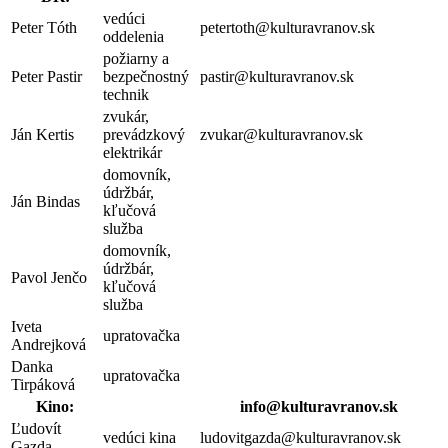
vedúci
Peter Tóth
petertoth@kulturavranov.sk
oddelenia
požiarny a
Peter Pastir
bezpečnostný
pastir@kulturavranov.sk
technik
zvukár,
Ján Kertis
prevádzkový
zvukar@kulturavranov.sk
elektrikár
domovník,
údržbár,
Ján Bindas
kľučová
služba
domovník,
údržbár,
Pavol Jenčo
kľučová
služba
Iveta
upratovačka
Andrejková
Danka
upratovačka
Tirpáková
Kino:
info@kulturavranov.sk
Ľudovít
vedúci kina
ludovitgazda@kulturavranov.sk
Gazda