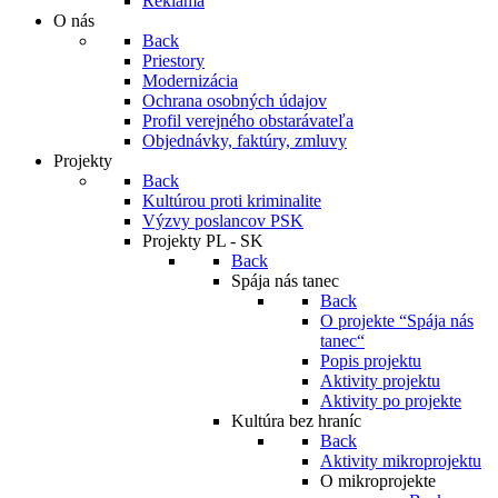
Reklama
O nás
Back
Priestory
Modernizácia
Ochrana osobných údajov
Profil verejného obstarávateľa
Objednávky, faktúry, zmluvy
Projekty
Back
Kultúrou proti kriminalite
Výzvy poslancov PSK
Projekty PL - SK
Back
Spája nás tanec
Back
O projekte “Spája nás
tanec“
Popis projektu
Aktivity projektu
Aktivity po projekte
Kultúra bez hraníc
Back
Aktivity mikroprojektu
O mikroprojekte