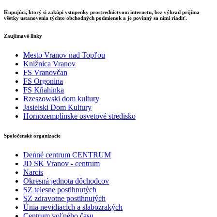
Kupujúci, ktorý si zakúpi vstupenky prostredníctvom internetu, bez výhrad prijíma
všetky ustanovenia týchto obchodných podmienok a je povinný sa nimi riadiť.
Zaujímavé linky
Mesto Vranov nad Topľou
Knižnica Vranov
FS Vranovčan
FS Orgonina
FS Kňahinka
Rzeszowski dom kultury
Jasielski Dom Kultury
Hornozemplínske osvetové stredisko
Spoločenské organizacie
Denné centrum CENTRUM
JD SK Vranov - centrum
Narcis
Okresná jednota dôchodcov
SZ telesne postihnutých
SZ zdravotne postihnutých
Únia nevidiacich a slabozrakých
Centrum voľného času