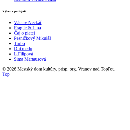
Výber z podujatí
Václav Neckář
Fragile & Lipa
Čaj o piatej
Pesničkový Mikuláš
Turbo
Dni medu
L.Filipová
Sima Martausová
© 2026
Mestský dom kultúry, prísp. org. Vranov nad Topľou
Top