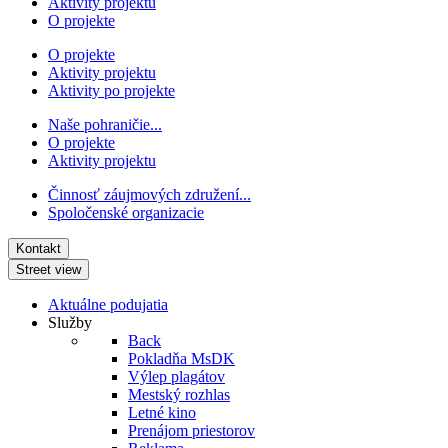
Aktivity projektu
O projekte
O projekte
Aktivity projektu
Aktivity po projekte
Naše pohraničie...
O projekte
Aktivity projektu
Činnosť záujmových združení...
Spoločenské organizacie
Kontakt
Street view
Aktuálne podujatia
Služby
Back
Pokladňa MsDK
Výlep plagátov
Mestský rozhlas
Letné kino
Prenájom priestorov