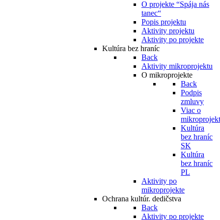
O projekte “Spája nás
tanec“
Popis projektu
Aktivity projektu
Aktivity po projekte
Kultúra bez hraníc
Back
Aktivity mikroprojektu
O mikroprojekte
Back
Podpis
zmluvy
Viac o
mikroprojek
Kultúra
bez hraníc
SK
Kultúra
bez hraníc
PL
Aktivity po
mikroprojekte
Ochrana kultúr. dedičstva
Back
Aktivity po projekte