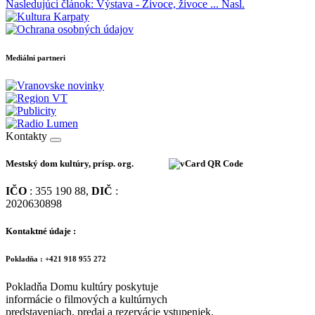
Nasledujúci článok: Výstava - Živoce, živoce ...
Nasl.
Mediálni partneri
Kontakty
Mestský dom kultúry, prísp. org.
IČO
: 355 190 88,
DIČ
:
2020630898
Kontaktné údaje :
Pokladňa : +421 918 955 272
Pokladňa Domu kultúry poskytuje
informácie o filmových a kultúrnych
predstaveniach, predaj a rezervácie vstupeniek.