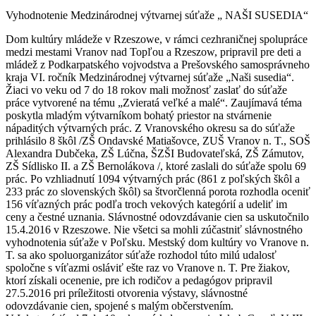
Vyhodnotenie Medzinárodnej výtvarnej súťaže „ NAŠI SUSEDIA“
Dom kultúry mládeže v Rzeszowe, v rámci cezhraničnej spolupráce
medzi mestami Vranov nad Topľou a Rzeszow, pripravil pre deti a
mládež z Podkarpatského vojvodstva a Prešovského samosprávneho
kraja VI. ročník Medzinárodnej výtvarnej súťaže „Naši susedia“.
Žiaci vo veku od 7 do 18 rokov mali možnosť zaslať do súťaže
práce vytvorené na tému „Zvieratá veľké a malé“. Zaujímavá téma
poskytla mladým výtvarníkom bohatý priestor na stvárnenie
nápaditých výtvarných prác. Z Vranovského okresu sa do súťaže
prihlásilo 8 škôl /ZŠ Ondavské Matiašovce, ZUŠ Vranov n. T., SOŠ
Alexandra Dubčeka, ZŠ Lúčna, ŠZŠI Budovateľská, ZŠ Zámutov,
ZŠ Sídlisko II. a ZŠ Bernolákova /, ktoré zaslali do súťaže spolu 69
prác. Po vzhliadnutí 1094 výtvarných prác (861 z poľských škôl a
233 prác zo slovenských škôl) sa štvorčlenná porota rozhodla oceniť
156 víťazných prác podľa troch vekových kategórií a udeliť im
ceny a čestné uznania. Slávnostné odovzdávanie cien sa uskutočnilo
15.4.2016 v Rzeszowe. Nie všetci sa mohli zúčastniť slávnostného
vyhodnotenia súťaže v Poľsku. Mestský dom kultúry vo Vranove n.
T. sa ako spoluorganizátor súťaže rozhodol túto milú udalosť
spoločne s víťazmi osláviť ešte raz vo Vranove n. T. Pre žiakov,
ktorí získali ocenenie, pre ich rodičov a pedagógov pripravil
27.5.2016 pri príležitosti otvorenia výstavy, slávnostné
odovzdávanie cien, spojené s malým občerstvením.