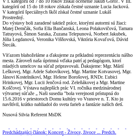
V I. kategórií od 7 do 10 rokov získal ocenenie Jakub Goroľ. V III.
kategórií od 15 do 18 rokov získala čestné uznanie Lucia Jacková.
V kategórií špeciálnych škôl získal čestné uznanie Lukáš
Prostredný.
Do výstavy boli zaradené taktiež práce, ktorými autormi sú žiaci:
Matej Demčák, Sofia Ella Bančanská, Leona Polakovičová, Tamara
Tatrayová, Šimon Saraka, Zuzana Telepunová, Norbert Jakubek,
Júlia Legdanová, Veronika Višňovská, Viktória Kovaľová, Dávid
Štecák.
Víťazom blahoželáme a ďakujeme za príkladnú reprezentáciu nášho
mesta. Zároveň naša úprimná vďaka patrí aj pedagógom, ktorí
mladých umelcov na súťaž pripravovali. Ďakujeme: Mgr. Márií
Leškovej, Mgr. Adele Sabovíkovej, Mgr. Martine Kotvasovej, Mgr.
Jánovi Kostelnikoví, Mgr. Helene Borošovej, RNDr. Ľubici
Hrinkovej, Mgr. Lucii Jenčová rod. Zeleňákovej a Mgr. Martine
Koščovej. Výstava najlepších prác VI. ročníka medzinárodnej
výtvarnej súťaže „ Naši susedia ”bola verejnosti prístupná do
15.6.2016 v priestoroch Domu kultúry vo Vranove n. T. Kto ju
navštívil, krátko nahliadol do sveta farieb a fantázie našich detí.
Nusová Silvia Referent MsDK
Predchádzajúci článok: Koncert - Živoce, živoce ...
Predch.