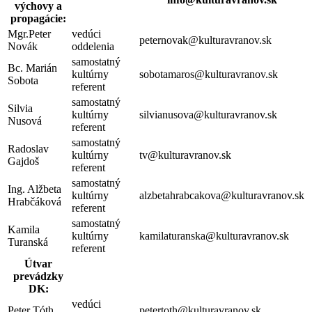
výchovy a
propagácie:
Mgr.Peter
vedúci
peternovak@kulturavranov.sk
Novák
oddelenia
samostatný
Bc. Marián
kultúrny
sobotamaros@kulturavranov.sk
Sobota
referent
samostatný
Silvia
kultúrny
silvianusova@kulturavranov.sk
Nusová
referent
samostatný
Radoslav
kultúrny
tv@kulturavranov.sk
Gajdoš
referent
samostatný
Ing. Alžbeta
kultúrny
alzbetahrabcakova@kulturavranov.sk
Hrabčáková
referent
samostatný
Kamila
kultúrny
kamilaturanska@kulturavranov.sk
Turanská
referent
Útvar
prevádzky
DK:
vedúci
Peter Tóth
petertoth@kulturavranov.sk