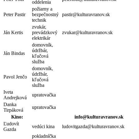
oddelenia
požiarny a
Peter Pastir
bezpečnostný
pastir@kulturavranov.sk
technik
zvukár,
Ján Kertis
prevádzkový
zvukar@kulturavranov.sk
elektrikár
domovník,
údržbár,
Ján Bindas
kľučová
služba
domovník,
údržbár,
Pavol Jenčo
kľučová
služba
Iveta
upratovačka
Andrejková
Danka
upratovačka
Tirpáková
Kino:
info@kulturavranov.sk
Ľudovít
vedúci kina
ludovitgazda@kulturavranov.sk
Gazda
pokladníčka