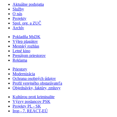
Aktuálne podujatia
Služby
O nás
Projekty
Spol. org. a ZUČ
Archív
Pokladňa MsDK
Výlep plagátov
Mestský rozhlas
Letné kino
Prenájom priestorov
Reklama
Priestory
Modernizácia
Ochrana osobných údajov
Profil verejného obstarávateľa
Objednávky, faktúry, zmluvy
Kultúrou proti kriminalite
Výzvy poslancov PSK
Projekty PL - SK
Irop - 7. REACT-EÚ