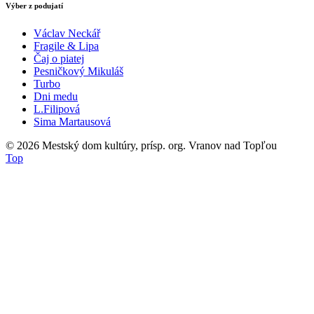
Výber z podujatí
Václav Neckář
Fragile & Lipa
Čaj o piatej
Pesničkový Mikuláš
Turbo
Dni medu
L.Filipová
Sima Martausová
© 2026
Mestský dom kultúry, prísp. org. Vranov nad Topľou
Top