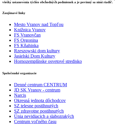
všetky ustanovenia týchto obchodných podmienok a je povinný sa nimi riadiť.
Zaujímavé linky
Mesto Vranov nad Topľou
Knižnica Vranov
FS Vranovčan
FS Orgonina
FS Kňahinka
Rzeszowski dom kultury
Jasielski Dom Kultury
Hornozemplínske osvetové stredisko
Spoločenské organizacie
Denné centrum CENTRUM
JD SK Vranov - centrum
Narcis
Okresná jednota dôchodcov
SZ telesne postihnutých
SZ zdravotne postihnutých
Únia nevidiacich a slabozrakých
Centrum voľného času