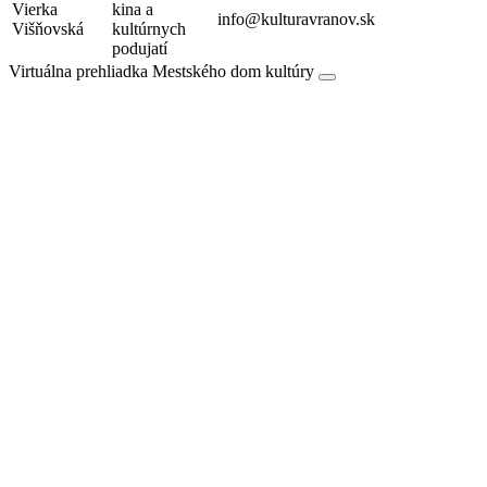
Vierka
kina a
info@kulturavranov.sk
Višňovská
kultúrnych
podujatí
Virtuálna prehliadka Mestského dom kultúry