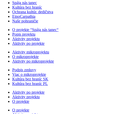
Spája nás tanec
Kultúra bez hraníc
Ochrana kultúr. dedičstva
EtnoCarpathia
Naše pohraničie
O projekte “Spája nás tanec“
Popis projektu
Aktivity projektu
Aktivity po projekte
Aktivity mikroprojektu
O mikroprojekte
Aktivity po mikroprojekte
Podpis zmluvy
Viac o mikroprojekte
Kultúra bez hraníc SK
Kultúra bez hraníc PL
Aktivity po projekte
Aktivity projektu
O projekte
O projekte