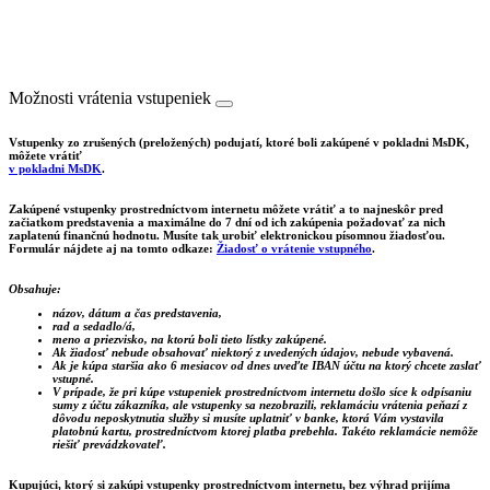
Možnosti vrátenia vstupeniek
Vstupenky zo zrušených (preložených) podujatí, ktoré boli zakúpené v pokladni MsDK,
môžete vrátiť
v pokladni MsDK
.
Zakúpené vstupenky prostredníctvom internetu môžete vrátiť a to najneskôr pred
začiatkom predstavenia a maximálne do 7 dní od ich zakúpenia požadovať za nich
zaplatenú finančnú hodnotu. Musíte tak urobiť elektronickou písomnou žiadosťou.
Formulár nájdete aj na tomto odkaze:
Žiadosť o vrátenie vstupného
.
Obsahuje:
názov, dátum a čas predstavenia,
rad a sedadlo/á,
meno a priezvisko, na ktorú boli tieto lístky zakúpené.
Ak žiadosť nebude obsahovať niektorý z uvedených údajov, nebude vybavená.
Ak je kúpa staršia ako 6 mesiacov od dnes uveďte IBAN účtu na ktorý chcete zaslať
vstupné.
V prípade, že pri kúpe vstupeniek prostredníctvom internetu došlo síce k odpísaniu
sumy z účtu zákazníka, ale vstupenky sa nezobrazili, reklamáciu vrátenia peňazí z
dôvodu neposkytnutia služby si musíte uplatniť v banke, ktorá Vám vystavila
platobnú kartu, prostredníctvom ktorej platba prebehla. Takéto reklamácie nemôže
riešiť prevádzkovateľ.
Kupujúci, ktorý si zakúpi vstupenky prostredníctvom internetu, bez výhrad prijíma