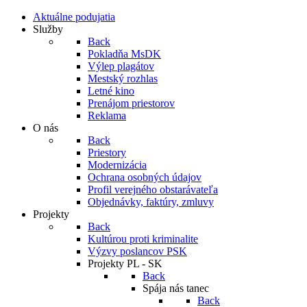
Aktuálne podujatia
Služby
Back
Pokladňa MsDK
Výlep plagátov
Mestský rozhlas
Letné kino
Prenájom priestorov
Reklama
O nás
Back
Priestory
Modernizácia
Ochrana osobných údajov
Profil verejného obstarávateľa
Objednávky, faktúry, zmluvy
Projekty
Back
Kultúrou proti kriminalite
Výzvy poslancov PSK
Projekty PL - SK
Back
Spája nás tanec
Back