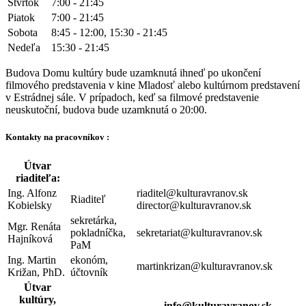
Štvrtok
7:00 - 21:45
Piatok
7:00 - 21:45
Sobota
8:45 - 12:00, 15:30 - 21:45
Nedeľa
15:30 - 21:45
Budova Domu kultúry bude uzamknutá ihneď po ukončení
filmového predstavenia v kine Mladosť alebo kultúrnom predstavení
v Estrádnej sále. V prípadoch, keď sa filmové predstavenie
neuskutoční, budova bude uzamknutá o 20:00.
Kontakty na pracovníkov :
Útvar
riaditeľa:
Ing. Alfonz
riaditel@kulturavranov.sk
Riaditeľ
Kobielsky
director@kulturavranov.sk
sekretárka,
Mgr. Renáta
pokladníčka,
sekretariat@kulturavranov.sk
Hajníková
PaM
Ing. Martin
ekonóm,
martinkrizan@kulturavranov.sk
Križan, PhD.
účtovník
Útvar
kultúry,
info@kulturavranov.sk