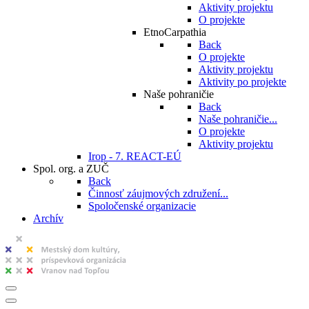
Aktivity projektu
O projekte
EtnoCarpathia
Back
O projekte
Aktivity projektu
Aktivity po projekte
Naše pohraničie
Back
Naše pohraničie...
O projekte
Aktivity projektu
Irop - 7. REACT-EÚ
Spol. org. a ZUČ
Back
Činnosť záujmových združení...
Spoločenské organizacie
Archív