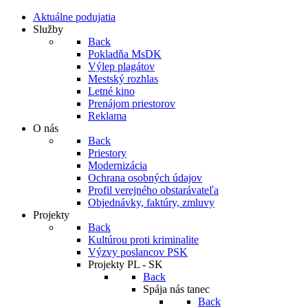
Aktuálne podujatia
Služby
Back
Pokladňa MsDK
Výlep plagátov
Mestský rozhlas
Letné kino
Prenájom priestorov
Reklama
O nás
Back
Priestory
Modernizácia
Ochrana osobných údajov
Profil verejného obstarávateľa
Objednávky, faktúry, zmluvy
Projekty
Back
Kultúrou proti kriminalite
Výzvy poslancov PSK
Projekty PL - SK
Back
Spája nás tanec
Back