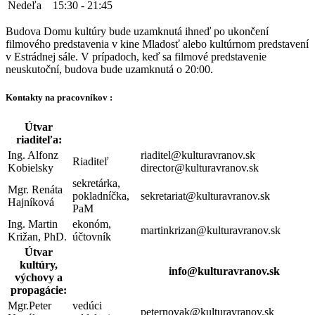
Nedeľa
15:30 - 21:45
Budova Domu kultúry bude uzamknutá ihneď po ukončení
filmového predstavenia v kine Mladosť alebo kultúrnom predstavení
v Estrádnej sále. V prípadoch, keď sa filmové predstavenie
neuskutoční, budova bude uzamknutá o 20:00.
Kontakty na pracovníkov :
Útvar
riaditeľa:
Ing. Alfonz
riaditel@kulturavranov.sk
Riaditeľ
Kobielsky
director@kulturavranov.sk
sekretárka,
Mgr. Renáta
pokladníčka,
sekretariat@kulturavranov.sk
Hajníková
PaM
Ing. Martin
ekonóm,
martinkrizan@kulturavranov.sk
Križan, PhD.
účtovník
Útvar
kultúry,
info@kulturavranov.sk
výchovy a
propagácie:
Mgr.Peter
vedúci
peternovak@kulturavranov.sk