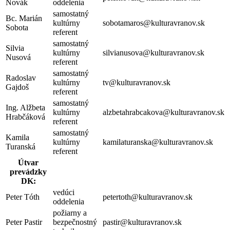
Novák
oddelenia
samostatný
Bc. Marián
kultúrny
sobotamaros@kulturavranov.sk
Sobota
referent
samostatný
Silvia
kultúrny
silvianusova@kulturavranov.sk
Nusová
referent
samostatný
Radoslav
kultúrny
tv@kulturavranov.sk
Gajdoš
referent
samostatný
Ing. Alžbeta
kultúrny
alzbetahrabcakova@kulturavranov.sk
Hrabčáková
referent
samostatný
Kamila
kultúrny
kamilaturanska@kulturavranov.sk
Turanská
referent
Útvar
prevádzky
DK:
vedúci
Peter Tóth
petertoth@kulturavranov.sk
oddelenia
požiarny a
Peter Pastir
bezpečnostný
pastir@kulturavranov.sk