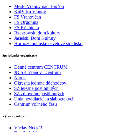
Mesto Vranov nad Topľou
Knižnica Vranov
FS Vranovčan
FS Orgonina
FS Kňahinka
Rzeszowski dom kultury
Jasielski Dom Kultury
Hornozemplínske osvetové stredisko
Spoločenské organizacie
Denné centrum CENTRUM
JD SK Vranov - centrum
Narcis
Okresná jednota dôchodcov
SZ telesne postihnutých
SZ zdravotne postihnutých
Únia nevidiacich a slabozrakých
Centrum voľného času
Výber z podujatí
Václav Neckář