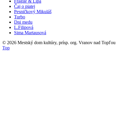
Fragile & Lipa
Čaj o piatej
Pesničkový Mikuláš
Turbo
Dni medu
L.Filipová
Sima Martausová
© 2026
Mestský dom kultúry, prísp. org. Vranov nad Topľou
Top