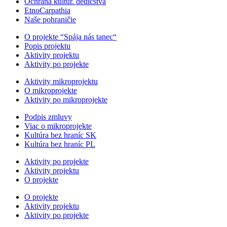
Ochrana kultúr. dedičstva
EtnoCarpathia
Naše pohraničie
O projekte “Spája nás tanec“
Popis projektu
Aktivity projektu
Aktivity po projekte
Aktivity mikroprojektu
O mikroprojekte
Aktivity po mikroprojekte
Podpis zmluvy
Viac o mikroprojekte
Kultúra bez hraníc SK
Kultúra bez hraníc PL
Aktivity po projekte
Aktivity projektu
O projekte
O projekte
Aktivity projektu
Aktivity po projekte