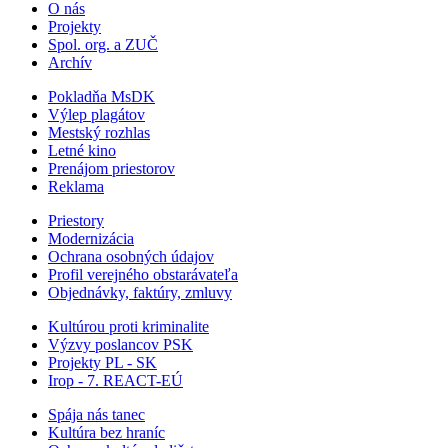
O nás
Projekty
Spol. org. a ZUČ
Archív
Pokladňa MsDK
Výlep plagátov
Mestský rozhlas
Letné kino
Prenájom priestorov
Reklama
Priestory
Modernizácia
Ochrana osobných údajov
Profil verejného obstarávateľa
Objednávky, faktúry, zmluvy
Kultúrou proti kriminalite
Výzvy poslancov PSK
Projekty PL - SK
Irop - 7. REACT-EÚ
Spája nás tanec
Kultúra bez hraníc