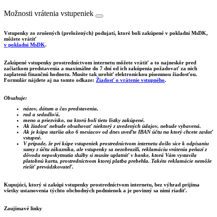
Možnosti vrátenia vstupeniek
Vstupenky zo zrušených (preložených) podujatí, ktoré boli zakúpené v pokladni MsDK,
môžete vrátiť
v pokladni MsDK
.
Zakúpené vstupenky prostredníctvom internetu môžete vrátiť a to najneskôr pred
začiatkom predstavenia a maximálne do 7 dní od ich zakúpenia požadovať za nich
zaplatenú finančnú hodnotu. Musíte tak urobiť elektronickou písomnou žiadosťou.
Formulár nájdete aj na tomto odkaze:
Žiadosť o vrátenie vstupného
.
Obsahuje:
názov, dátum a čas predstavenia,
rad a sedadlo/á,
meno a priezvisko, na ktorú boli tieto lístky zakúpené.
Ak žiadosť nebude obsahovať niektorý z uvedených údajov, nebude vybavená.
Ak je kúpa staršia ako 6 mesiacov od dnes uveďte IBAN účtu na ktorý chcete zaslať
vstupné.
V prípade, že pri kúpe vstupeniek prostredníctvom internetu došlo síce k odpísaniu
sumy z účtu zákazníka, ale vstupenky sa nezobrazili, reklamáciu vrátenia peňazí z
dôvodu neposkytnutia služby si musíte uplatniť v banke, ktorá Vám vystavila
platobnú kartu, prostredníctvom ktorej platba prebehla. Takéto reklamácie nemôže
riešiť prevádzkovateľ.
Kupujúci, ktorý si zakúpi vstupenky prostredníctvom internetu, bez výhrad prijíma
všetky ustanovenia týchto obchodných podmienok a je povinný sa nimi riadiť.
Zaujímavé linky