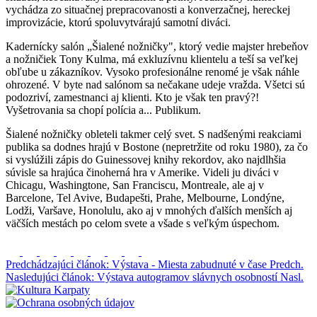
vychádza zo situačnej prepracovanosti a konverzačnej, hereckej
improvizácie, ktorú spoluvytvárajú samotní diváci.
Kadernícky salón „Šialené nožničky", ktorý vedie majster hrebeňov
a nožničiek Tony Kulma, má exkluzívnu klientelu a teší sa veľkej
obľube u zákazníkov. Vysoko profesionálne renomé je však náhle
ohrozené. V byte nad salónom sa nečakane udeje vražda. Všetci sú
podozriví, zamestnanci aj klienti. Kto je však ten pravý?!
Vyšetrovania sa chopí polícia a... Publikum.
Šialené nožničky obleteli takmer celý svet. S nadšenými reakciami
publika sa dodnes hrajú v Bostone (nepretržite od roku 1980), za čo
si vyslúžili zápis do Guinessovej knihy rekordov, ako najdlhšia
súvisle sa hrajúca činoherná hra v Amerike. Videli ju diváci v
Chicagu, Washingtone, San Franciscu, Montreale, ale aj v
Barcelone, Tel Avive, Budapešti, Prahe, Melbourne, Londýne,
Lodži, Varšave, Honolulu, ako aj v mnohých ďalších menších aj
väčších mestách po celom svete a všade s veľkým úspechom.
Predchádzajúci článok: Výstava - Miesta zabudnuté v čase
Predch.
Nasledujúci článok: Výstava autogramov slávnych osobností
Nasl.