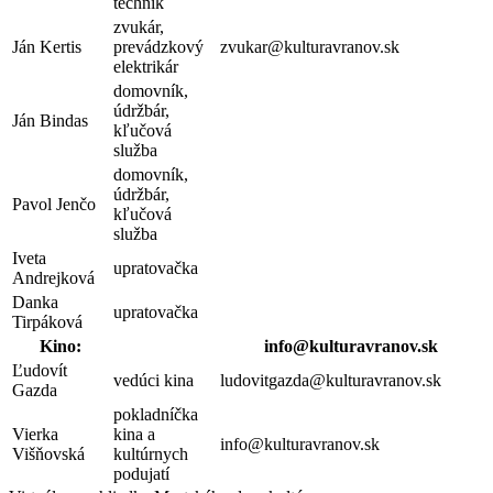
technik
zvukár,
Ján Kertis
prevádzkový
zvukar@kulturavranov.sk
elektrikár
domovník,
údržbár,
Ján Bindas
kľučová
služba
domovník,
údržbár,
Pavol Jenčo
kľučová
služba
Iveta
upratovačka
Andrejková
Danka
upratovačka
Tirpáková
Kino:
info@kulturavranov.sk
Ľudovít
vedúci kina
ludovitgazda@kulturavranov.sk
Gazda
pokladníčka
Vierka
kina a
info@kulturavranov.sk
Višňovská
kultúrnych
podujatí