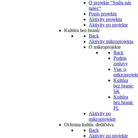
O projekte “Spája nás
tanec“
Popis projektu
Aktivity projektu
Aktivity po projekte
Kultúra bez hraníc
Back
Aktivity mikroprojektu
O mikroprojekte
Back
Podpis
zmluvy
Viac o
mikroprojek
Kultúra
bez hraníc
SK
Kultúra
bez hraníc
PL
Aktivity po
mikroprojekte
Ochrana kultúr. dedičstva
Back
Aktivity po projekte