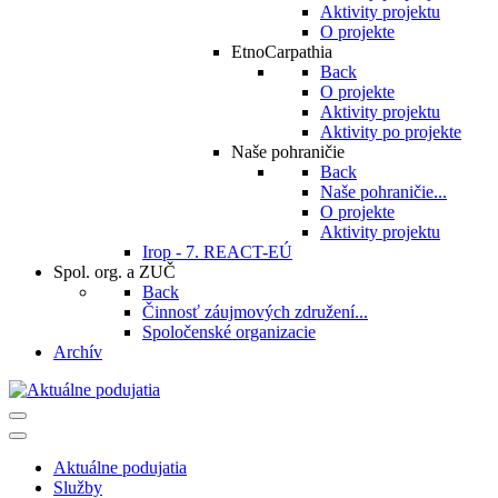
Aktivity projektu
O projekte
EtnoCarpathia
Back
O projekte
Aktivity projektu
Aktivity po projekte
Naše pohraničie
Back
Naše pohraničie...
O projekte
Aktivity projektu
Irop - 7. REACT-EÚ
Spol. org. a ZUČ
Back
Činnosť záujmových združení...
Spoločenské organizacie
Archív
Aktuálne podujatia
Služby