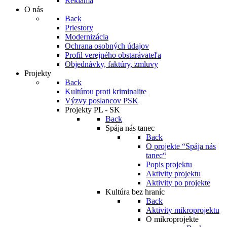
Reklama
O nás
Back
Priestory
Modernizácia
Ochrana osobných údajov
Profil verejného obstarávateľa
Objednávky, faktúry, zmluvy
Projekty
Back
Kultúrou proti kriminalite
Výzvy poslancov PSK
Projekty PL - SK
Back
Spája nás tanec
Back
O projekte “Spája nás
tanec“
Popis projektu
Aktivity projektu
Aktivity po projekte
Kultúra bez hraníc
Back
Aktivity mikroprojektu
O mikroprojekte