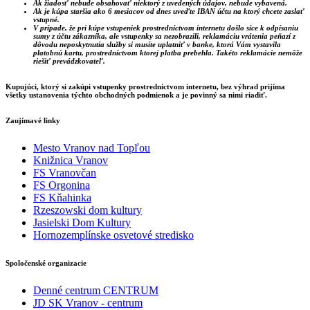
Ak žiadosť nebude obsahovať niektorý z uvedených údajov, nebude vybavená.
Ak je kúpa staršia ako 6 mesiacov od dnes uveďte IBAN účtu na ktorý chcete zaslať
vstupné.
V prípade, že pri kúpe vstupeniek prostredníctvom internetu došlo síce k odpísaniu
sumy z účtu zákazníka, ale vstupenky sa nezobrazili, reklamáciu vrátenia peňazí z
dôvodu neposkytnutia služby si musíte uplatniť v banke, ktorá Vám vystavila
platobnú kartu, prostredníctvom ktorej platba prebehla. Takéto reklamácie nemôže
riešiť prevádzkovateľ.
Kupujúci, ktorý si zakúpi vstupenky prostredníctvom internetu, bez výhrad prijíma
všetky ustanovenia týchto obchodných podmienok a je povinný sa nimi riadiť.
Zaujímavé linky
Mesto Vranov nad Topľou
Knižnica Vranov
FS Vranovčan
FS Orgonina
FS Kňahinka
Rzeszowski dom kultury
Jasielski Dom Kultury
Hornozemplínske osvetové stredisko
Spoločenské organizacie
Denné centrum CENTRUM
JD SK Vranov - centrum