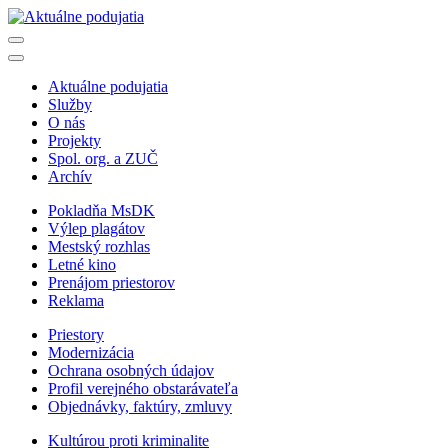
Aktuálne podujatia
Služby
O nás
Projekty
Spol. org. a ZUČ
Archív
Pokladňa MsDK
Výlep plagátov
Mestský rozhlas
Letné kino
Prenájom priestorov
Reklama
Priestory
Modernizácia
Ochrana osobných údajov
Profil verejného obstarávateľa
Objednávky, faktúry, zmluvy
Kultúrou proti kriminalite