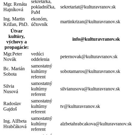
sekretárka,
Mgr. Renáta
pokladníčka,
sekretariat@kulturavranov.sk
Hajníková
PaM
Ing. Martin
ekonóm,
martinkrizan@kulturavranov.sk
Križan, PhD.
účtovník
Útvar
kultúry,
info@kulturavranov.sk
výchovy a
propagácie:
Mgr.Peter
vedúci
peternovak@kulturavranov.sk
Novák
oddelenia
samostatný
Bc. Marián
kultúrny
sobotamaros@kulturavranov.sk
Sobota
referent
samostatný
Silvia
kultúrny
silvianusova@kulturavranov.sk
Nusová
referent
samostatný
Radoslav
kultúrny
tv@kulturavranov.sk
Gajdoš
referent
samostatný
Ing. Alžbeta
kultúrny
alzbetahrabcakova@kulturavranov.sk
Hrabčáková
referent