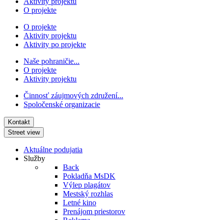
Aktivity projektu
O projekte
O projekte
Aktivity projektu
Aktivity po projekte
Naše pohraničie...
O projekte
Aktivity projektu
Činnosť záujmových združení...
Spoločenské organizacie
Kontakt
Street view
Aktuálne podujatia
Služby
Back
Pokladňa MsDK
Výlep plagátov
Mestský rozhlas
Letné kino
Prenájom priestorov