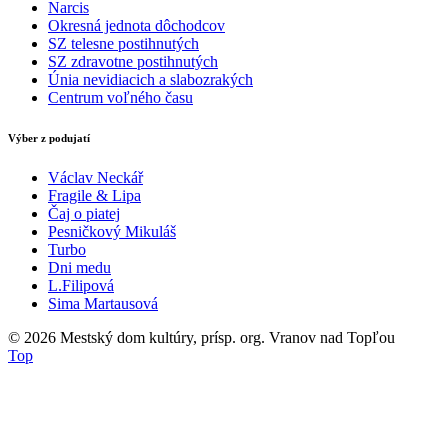
Narcis
Okresná jednota dôchodcov
SZ telesne postihnutých
SZ zdravotne postihnutých
Únia nevidiacich a slabozrakých
Centrum voľného času
Výber z podujatí
Václav Neckář
Fragile & Lipa
Čaj o piatej
Pesničkový Mikuláš
Turbo
Dni medu
L.Filipová
Sima Martausová
© 2026
Mestský dom kultúry, prísp. org. Vranov nad Topľou
Top