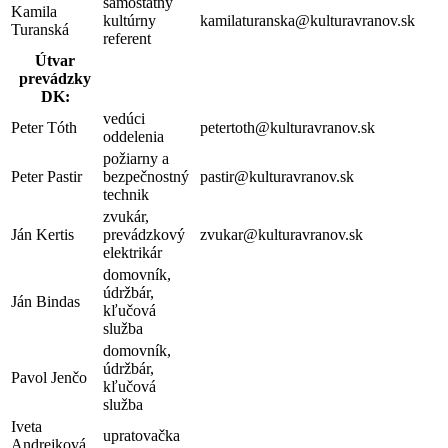
samostatný
Kamila
kultúrny
kamilaturanska@kulturavranov.sk
Turanská
referent
Útvar
prevádzky
DK:
vedúci
Peter Tóth
petertoth@kulturavranov.sk
oddelenia
požiarny a
Peter Pastir
bezpečnostný
pastir@kulturavranov.sk
technik
zvukár,
Ján Kertis
prevádzkový
zvukar@kulturavranov.sk
elektrikár
domovník,
údržbár,
Ján Bindas
kľučová
služba
domovník,
údržbár,
Pavol Jenčo
kľučová
služba
Iveta
upratovačka
Andrejková