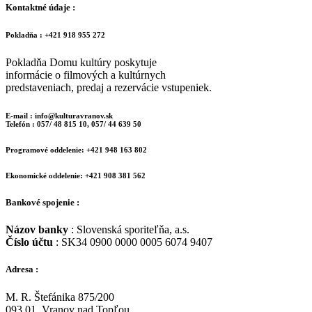
Kontaktné údaje :
Pokladňa : +421 918 955 272
Pokladňa Domu kultúry poskytuje
informácie o filmových a kultúrnych
predstaveniach, predaj a rezervácie vstupeniek.
E-mail : info@kulturavranov.sk
Telefón : 057/ 48 815 10, 057/ 44 639 50
Programové oddelenie: +421 948 163 802
Ekonomické oddelenie: +421 908 381 562
Bankové spojenie :
Názov banky
: Slovenská sporiteľňa, a.s.
Číslo účtu
: SK34 0900 0000 0005 6074 9407
Adresa :
M. R. Štefánika 875/200
093 01 Vranov nad Topľou