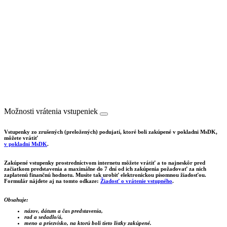
Možnosti vrátenia vstupeniek
Vstupenky zo zrušených (preložených) podujatí, ktoré boli zakúpené v pokladni MsDK,
môžete vrátiť
v pokladni MsDK
.
Zakúpené vstupenky prostredníctvom internetu môžete vrátiť a to najneskôr pred
začiatkom predstavenia a maximálne do 7 dní od ich zakúpenia požadovať za nich
zaplatenú finančnú hodnotu. Musíte tak urobiť elektronickou písomnou žiadosťou.
Formulár nájdete aj na tomto odkaze:
Žiadosť o vrátenie vstupného
.
Obsahuje:
názov, dátum a čas predstavenia,
rad a sedadlo/á,
meno a priezvisko, na ktorú boli tieto lístky zakúpené.