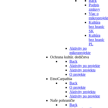
Back
Podpis
zmluvy
Viac o
mikroprojek
Kultúra
bez hraníc
SK
Kultúra
bez hraníc
PL
Aktivity po
mikroprojekte
Ochrana kultúr. dedičstva
Back
Aktivity po projekte
Aktivity projektu
O projekte
EtnoCarpathia
Back
O projekte
Aktivity projektu
Aktivity po projekte
Naše pohraničie
Back