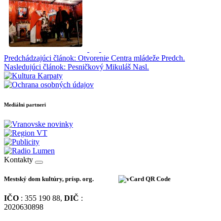
Predchádzajúci článok: Otvorenie Centra mládeže
Predch.
Nasledujúci článok: Pesničkový Mikuláš
Nasl.
Mediálni partneri
Kontakty
Mestský dom kultúry, prísp. org.
IČO
: 355 190 88,
DIČ
:
2020630898