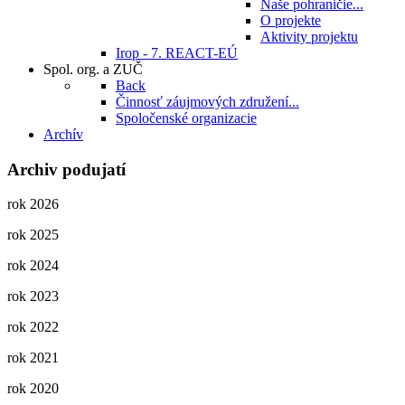
Naše pohraničie...
O projekte
Aktivity projektu
Irop - 7. REACT-EÚ
Spol. org. a ZUČ
Back
Činnosť záujmových združení...
Spoločenské organizacie
Archív
Archiv podujatí
rok 2026
rok 2025
rok 2024
rok 2023
rok 2022
rok 2021
rok 2020