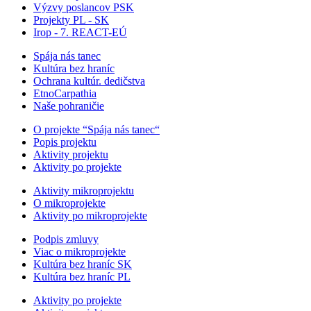
Výzvy poslancov PSK
Projekty PL - SK
Irop - 7. REACT-EÚ
Spája nás tanec
Kultúra bez hraníc
Ochrana kultúr. dedičstva
EtnoCarpathia
Naše pohraničie
O projekte “Spája nás tanec“
Popis projektu
Aktivity projektu
Aktivity po projekte
Aktivity mikroprojektu
O mikroprojekte
Aktivity po mikroprojekte
Podpis zmluvy
Viac o mikroprojekte
Kultúra bez hraníc SK
Kultúra bez hraníc PL
Aktivity po projekte