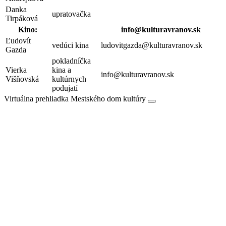
Danka
upratovačka
Tirpáková
Kino:
info@kulturavranov.sk
Ľudovít
vedúci kina
ludovitgazda@kulturavranov.sk
Gazda
pokladníčka
Vierka
kina a
info@kulturavranov.sk
Višňovská
kultúrnych
podujatí
Virtuálna prehliadka Mestského dom kultúry