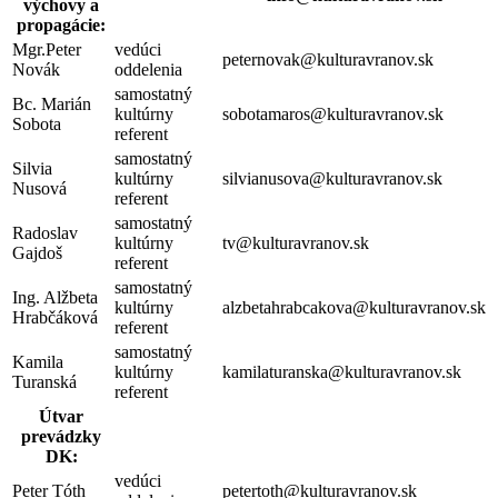
výchovy a
propagácie:
Mgr.Peter
vedúci
peternovak@kulturavranov.sk
Novák
oddelenia
samostatný
Bc. Marián
kultúrny
sobotamaros@kulturavranov.sk
Sobota
referent
samostatný
Silvia
kultúrny
silvianusova@kulturavranov.sk
Nusová
referent
samostatný
Radoslav
kultúrny
tv@kulturavranov.sk
Gajdoš
referent
samostatný
Ing. Alžbeta
kultúrny
alzbetahrabcakova@kulturavranov.sk
Hrabčáková
referent
samostatný
Kamila
kultúrny
kamilaturanska@kulturavranov.sk
Turanská
referent
Útvar
prevádzky
DK:
vedúci
Peter Tóth
petertoth@kulturavranov.sk