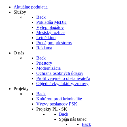
Aktuálne podujatia
Služby
Back
Pokladňa MsDK
Výlep plagátov
Mestský rozhlas
Letné kino
Prenájom priestorov
Reklama
O nás
Back
Priestory
Modernizácia
Ochrana osobných údajov
Profil verejného obstarávateľa
Objednávky, faktúry, zmluvy
Projekty
Back
Kultúrou proti kriminalite
Výzvy poslancov PSK
Projekty PL - SK
Back
Spája nás tanec
Back