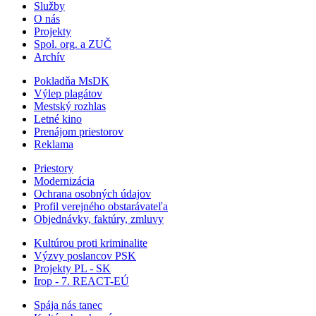
Služby
O nás
Projekty
Spol. org. a ZUČ
Archív
Pokladňa MsDK
Výlep plagátov
Mestský rozhlas
Letné kino
Prenájom priestorov
Reklama
Priestory
Modernizácia
Ochrana osobných údajov
Profil verejného obstarávateľa
Objednávky, faktúry, zmluvy
Kultúrou proti kriminalite
Výzvy poslancov PSK
Projekty PL - SK
Irop - 7. REACT-EÚ
Spája nás tanec