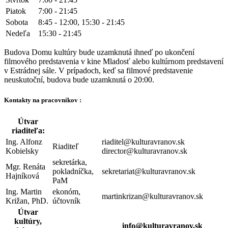
Piatok
7:00 - 21:45
Sobota
8:45 - 12:00, 15:30 - 21:45
Nedeľa
15:30 - 21:45
Budova Domu kultúry bude uzamknutá ihneď po ukončení
filmového predstavenia v kine Mladosť alebo kultúrnom predstavení
v Estrádnej sále. V prípadoch, keď sa filmové predstavenie
neuskutoční, budova bude uzamknutá o 20:00.
Kontakty na pracovníkov :
Útvar
riaditeľa:
Ing. Alfonz
riaditel@kulturavranov.sk
Riaditeľ
Kobielsky
director@kulturavranov.sk
sekretárka,
Mgr. Renáta
pokladníčka,
sekretariat@kulturavranov.sk
Hajníková
PaM
Ing. Martin
ekonóm,
martinkrizan@kulturavranov.sk
Križan, PhD.
účtovník
Útvar
kultúry,
info@kulturavranov.sk