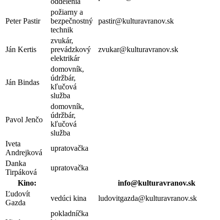
oddelenia
požiarny a
Peter Pastir
bezpečnostný
pastir@kulturavranov.sk
technik
zvukár,
Ján Kertis
prevádzkový
zvukar@kulturavranov.sk
elektrikár
domovník,
údržbár,
Ján Bindas
kľučová
služba
domovník,
údržbár,
Pavol Jenčo
kľučová
služba
Iveta
upratovačka
Andrejková
Danka
upratovačka
Tirpáková
Kino:
info@kulturavranov.sk
Ľudovít
vedúci kina
ludovitgazda@kulturavranov.sk
Gazda
pokladníčka