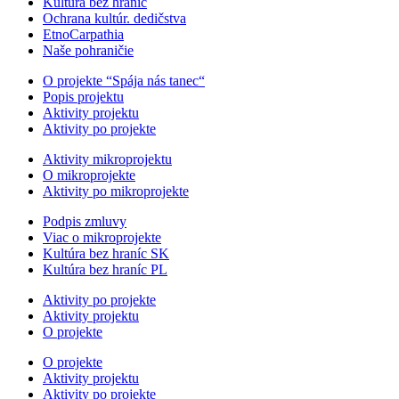
Kultúra bez hraníc
Ochrana kultúr. dedičstva
EtnoCarpathia
Naše pohraničie
O projekte “Spája nás tanec“
Popis projektu
Aktivity projektu
Aktivity po projekte
Aktivity mikroprojektu
O mikroprojekte
Aktivity po mikroprojekte
Podpis zmluvy
Viac o mikroprojekte
Kultúra bez hraníc SK
Kultúra bez hraníc PL
Aktivity po projekte
Aktivity projektu
O projekte
O projekte
Aktivity projektu
Aktivity po projekte