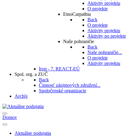
Aktivity projektu
O projekte
EtnoCarpathia
Back
O projekte
Aktivity projektu
Aktivity po projekte
Naše pohraničie
Back
Naše pohraničie...
O projekte
Aktivity projektu
Irop - 7. REACT-EÚ
Spol. org. a ZUČ
Back
Činnosť záujmových združení...
Spoločenské organizacie
Archív
Domov
Aktuálne podujatia