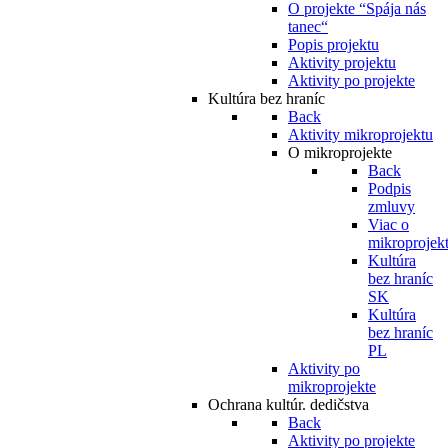
O projekte “Spája nás
tanec“
Popis projektu
Aktivity projektu
Aktivity po projekte
Kultúra bez hraníc
Back
Aktivity mikroprojektu
O mikroprojekte
Back
Podpis
zmluvy
Viac o
mikroprojek
Kultúra
bez hraníc
SK
Kultúra
bez hraníc
PL
Aktivity po
mikroprojekte
Ochrana kultúr. dedičstva
Back
Aktivity po projekte