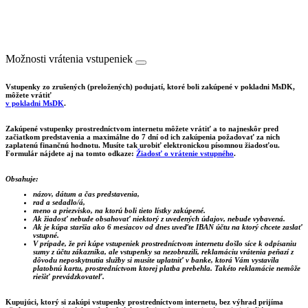
Možnosti vrátenia vstupeniek
Vstupenky zo zrušených (preložených) podujatí, ktoré boli zakúpené v pokladni MsDK,
môžete vrátiť
v pokladni MsDK
.
Zakúpené vstupenky prostredníctvom internetu môžete vrátiť a to najneskôr pred
začiatkom predstavenia a maximálne do 7 dní od ich zakúpenia požadovať za nich
zaplatenú finančnú hodnotu. Musíte tak urobiť elektronickou písomnou žiadosťou.
Formulár nájdete aj na tomto odkaze:
Žiadosť o vrátenie vstupného
.
Obsahuje:
názov, dátum a čas predstavenia,
rad a sedadlo/á,
meno a priezvisko, na ktorú boli tieto lístky zakúpené.
Ak žiadosť nebude obsahovať niektorý z uvedených údajov, nebude vybavená.
Ak je kúpa staršia ako 6 mesiacov od dnes uveďte IBAN účtu na ktorý chcete zaslať
vstupné.
V prípade, že pri kúpe vstupeniek prostredníctvom internetu došlo síce k odpísaniu
sumy z účtu zákazníka, ale vstupenky sa nezobrazili, reklamáciu vrátenia peňazí z
dôvodu neposkytnutia služby si musíte uplatniť v banke, ktorá Vám vystavila
platobnú kartu, prostredníctvom ktorej platba prebehla. Takéto reklamácie nemôže
riešiť prevádzkovateľ.
Kupujúci, ktorý si zakúpi vstupenky prostredníctvom internetu, bez výhrad prijíma