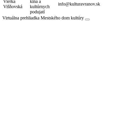
Vierka
kina a
info@kulturavranov.sk
Višňovská
kultúrnych
podujatí
Virtuálna prehliadka Mestského dom kultúry