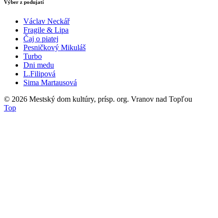
Výber z podujatí
Václav Neckář
Fragile & Lipa
Čaj o piatej
Pesničkový Mikuláš
Turbo
Dni medu
L.Filipová
Sima Martausová
© 2026
Mestský dom kultúry, prísp. org. Vranov nad Topľou
Top