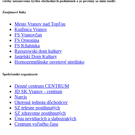
všetky ustanovenia týchto obchodných podmienok a je povinný sa nimi riadiť.
Zaujímavé linky
Mesto Vranov nad Topľou
Knižnica Vranov
FS Vranovčan
FS Orgonina
FS Kňahinka
Rzeszowski dom kultury
Jasielski Dom Kultury
Hornozemplínske osvetové stredisko
Spoločenské organizacie
Denné centrum CENTRUM
JD SK Vranov - centrum
Narcis
Okresná jednota dôchodcov
SZ telesne postihnutých
SZ zdravotne postihnutých
Únia nevidiacich a slabozrakých
Centrum voľného času