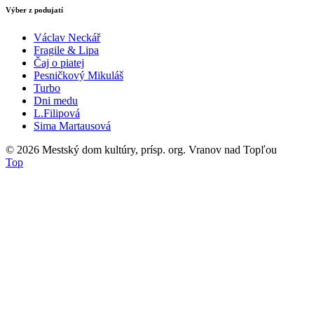
Výber z podujatí
Václav Neckář
Fragile & Lipa
Čaj o piatej
Pesničkový Mikuláš
Turbo
Dni medu
L.Filipová
Sima Martausová
© 2026
Mestský dom kultúry, prísp. org. Vranov nad Topľou
Top