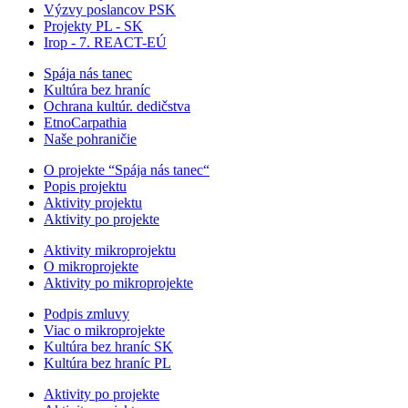
Výzvy poslancov PSK
Projekty PL - SK
Irop - 7. REACT-EÚ
Spája nás tanec
Kultúra bez hraníc
Ochrana kultúr. dedičstva
EtnoCarpathia
Naše pohraničie
O projekte “Spája nás tanec“
Popis projektu
Aktivity projektu
Aktivity po projekte
Aktivity mikroprojektu
O mikroprojekte
Aktivity po mikroprojekte
Podpis zmluvy
Viac o mikroprojekte
Kultúra bez hraníc SK
Kultúra bez hraníc PL
Aktivity po projekte