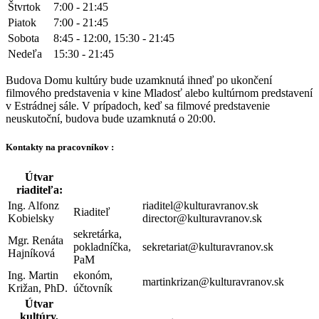
Štvrtok
7:00 - 21:45
Piatok
7:00 - 21:45
Sobota
8:45 - 12:00, 15:30 - 21:45
Nedeľa
15:30 - 21:45
Budova Domu kultúry bude uzamknutá ihneď po ukončení
filmového predstavenia v kine Mladosť alebo kultúrnom predstavení
v Estrádnej sále. V prípadoch, keď sa filmové predstavenie
neuskutoční, budova bude uzamknutá o 20:00.
Kontakty na pracovníkov :
Útvar
riaditeľa:
Ing. Alfonz
riaditel@kulturavranov.sk
Riaditeľ
Kobielsky
director@kulturavranov.sk
sekretárka,
Mgr. Renáta
pokladníčka,
sekretariat@kulturavranov.sk
Hajníková
PaM
Ing. Martin
ekonóm,
martinkrizan@kulturavranov.sk
Križan, PhD.
účtovník
Útvar
kultúry,