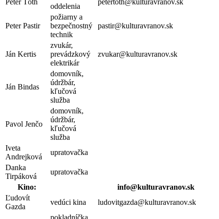
Peter Tóth
petertoth@kulturavranov.sk
oddelenia
požiarny a
Peter Pastir
bezpečnostný
pastir@kulturavranov.sk
technik
zvukár,
Ján Kertis
prevádzkový
zvukar@kulturavranov.sk
elektrikár
domovník,
údržbár,
Ján Bindas
kľučová
služba
domovník,
údržbár,
Pavol Jenčo
kľučová
služba
Iveta
upratovačka
Andrejková
Danka
upratovačka
Tirpáková
Kino:
info@kulturavranov.sk
Ľudovít
vedúci kina
ludovitgazda@kulturavranov.sk
Gazda
pokladníčka