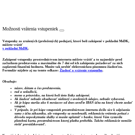
Možnosti vrátenia vstupeniek
Vstupenky zo zrušených (preložených) podujatí, ktoré boli zakúpené v pokladni MsDK,
môžete vrátiť
v pokladni MsDK
.
Zakúpené vstupenky prostredníctvom internetu môžete vrátiť a to najneskôr pred
začiatkom predstavenia a maximálne do 7 dní od ich zakúpenia požadovať za nich
zaplatenú finančnú hodnotu. Musíte tak urobiť elektronickou písomnou žiadosťou.
Formulár nájdete aj na tomto odkaze:
Žiadosť o vrátenie vstupného
.
Obsahuje:
názov, dátum a čas predstavenia,
rad a sedadlo/á,
meno a priezvisko, na ktorú boli tieto lístky zakúpené.
Ak žiadosť nebude obsahovať niektorý z uvedených údajov, nebude vybavená.
Ak je kúpa staršia ako 6 mesiacov od dnes uveďte IBAN účtu na ktorý chcete zaslať
vstupné.
V prípade, že pri kúpe vstupeniek prostredníctvom internetu došlo síce k odpísaniu
sumy z účtu zákazníka, ale vstupenky sa nezobrazili, reklamáciu vrátenia peňazí z
dôvodu neposkytnutia služby si musíte uplatniť v banke, ktorá Vám vystavila
platobnú kartu, prostredníctvom ktorej platba prebehla. Takéto reklamácie nemôže
riešiť prevádzkovateľ.