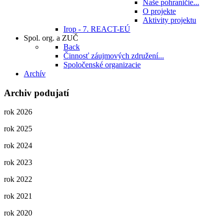
Naše pohraničie...
O projekte
Aktivity projektu
Irop - 7. REACT-EÚ
Spol. org. a ZUČ
Back
Činnosť záujmových združení...
Spoločenské organizacie
Archív
Archiv podujatí
rok 2026
rok 2025
rok 2024
rok 2023
rok 2022
rok 2021
rok 2020