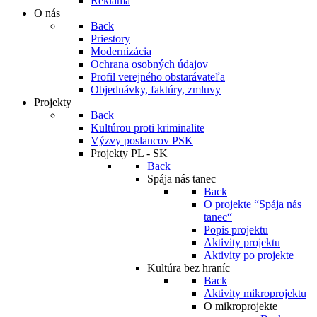
Reklama
O nás
Back
Priestory
Modernizácia
Ochrana osobných údajov
Profil verejného obstarávateľa
Objednávky, faktúry, zmluvy
Projekty
Back
Kultúrou proti kriminalite
Výzvy poslancov PSK
Projekty PL - SK
Back
Spája nás tanec
Back
O projekte “Spája nás
tanec“
Popis projektu
Aktivity projektu
Aktivity po projekte
Kultúra bez hraníc
Back
Aktivity mikroprojektu
O mikroprojekte