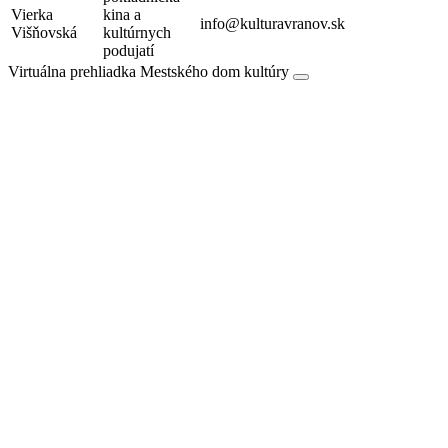
Vierka
kina a
info@kulturavranov.sk
Višňovská
kultúrnych
podujatí
Virtuálna prehliadka Mestského dom kultúry