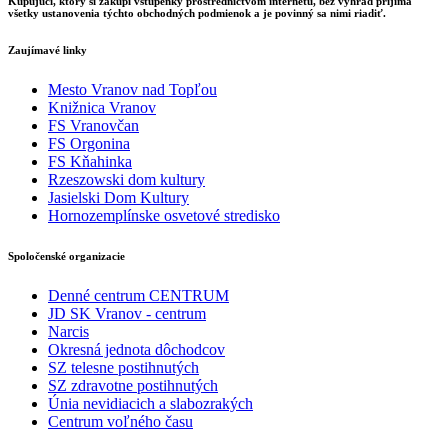
Kupujúci, ktorý si zakúpi vstupenky prostredníctvom internetu, bez výhrad prijíma
všetky ustanovenia týchto obchodných podmienok a je povinný sa nimi riadiť.
Zaujímavé linky
Mesto Vranov nad Topľou
Knižnica Vranov
FS Vranovčan
FS Orgonina
FS Kňahinka
Rzeszowski dom kultury
Jasielski Dom Kultury
Hornozemplínske osvetové stredisko
Spoločenské organizacie
Denné centrum CENTRUM
JD SK Vranov - centrum
Narcis
Okresná jednota dôchodcov
SZ telesne postihnutých
SZ zdravotne postihnutých
Únia nevidiacich a slabozrakých
Centrum voľného času