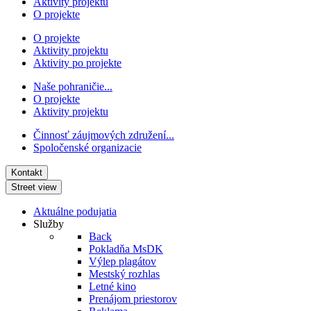
Aktivity projektu
O projekte
O projekte
Aktivity projektu
Aktivity po projekte
Naše pohraničie...
O projekte
Aktivity projektu
Činnosť záujmových združení...
Spoločenské organizacie
Kontakt
Street view
Aktuálne podujatia
Služby
Back
Pokladňa MsDK
Výlep plagátov
Mestský rozhlas
Letné kino
Prenájom priestorov