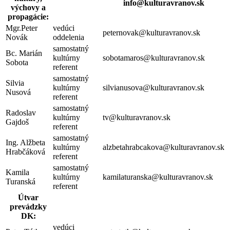
info@kulturavranov.sk
výchovy a
propagácie:
Mgr.Peter
vedúci
peternovak@kulturavranov.sk
Novák
oddelenia
samostatný
Bc. Marián
kultúrny
sobotamaros@kulturavranov.sk
Sobota
referent
samostatný
Silvia
kultúrny
silvianusova@kulturavranov.sk
Nusová
referent
samostatný
Radoslav
kultúrny
tv@kulturavranov.sk
Gajdoš
referent
samostatný
Ing. Alžbeta
kultúrny
alzbetahrabcakova@kulturavranov.sk
Hrabčáková
referent
samostatný
Kamila
kultúrny
kamilaturanska@kulturavranov.sk
Turanská
referent
Útvar
prevádzky
DK:
vedúci