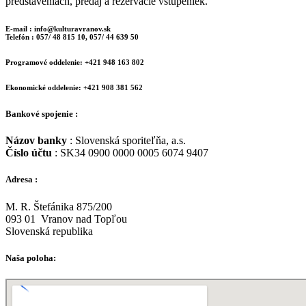
predstaveniach, predaj a rezervácie vstupeniek.
E-mail : info@kulturavranov.sk
Telefón : 057/ 48 815 10, 057/ 44 639 50
Programové oddelenie: +421 948 163 802
Ekonomické oddelenie: +421 908 381 562
Bankové spojenie :
Názov banky
: Slovenská sporiteľňa, a.s.
Číslo účtu
: SK34 0900 0000 0005 6074 9407
Adresa :
M. R. Štefánika 875/200
093 01 Vranov nad Topľou
Slovenská republika
Naša poloha: