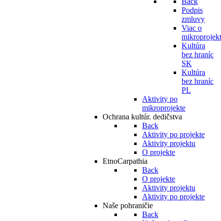
Back
Podpis
zmluvy
Viac o
mikroprojek
Kultúra
bez hraníc
SK
Kultúra
bez hraníc
PL
Aktivity po
mikroprojekte
Ochrana kultúr. dedičstva
Back
Aktivity po projekte
Aktivity projektu
O projekte
EtnoCarpathia
Back
O projekte
Aktivity projektu
Aktivity po projekte
Naše pohraničie
Back