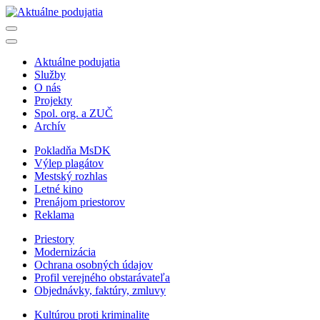
Aktuálne podujatia
Služby
O nás
Projekty
Spol. org. a ZUČ
Archív
Pokladňa MsDK
Výlep plagátov
Mestský rozhlas
Letné kino
Prenájom priestorov
Reklama
Priestory
Modernizácia
Ochrana osobných údajov
Profil verejného obstarávateľa
Objednávky, faktúry, zmluvy
Kultúrou proti kriminalite