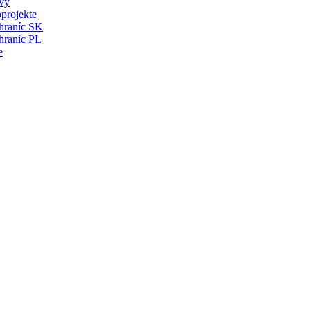
vy
projekte
 hraníc SK
hraníc PL
e