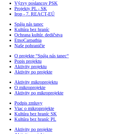
Výzvy poslancov PSK
Projekty PL - SK
Irop - 7. REACT-EÚ
Spája nás tanec
Kultúra bez hraníc
Ochrana kultúr. dedičstva
EtnoCarpathia
Naše pohraničie
O projekte “Spája nás tanec“
Popis projektu
Aktivity projektu
Aktivity po projekte
Aktivity mikroprojektu
O mikroprojekte
Aktivity po mikroprojekte
Podpis zmluvy
Viac o mikroprojekte
Kultúra bez hraníc SK
Kultúra bez hraníc PL
Aktivity po projekte