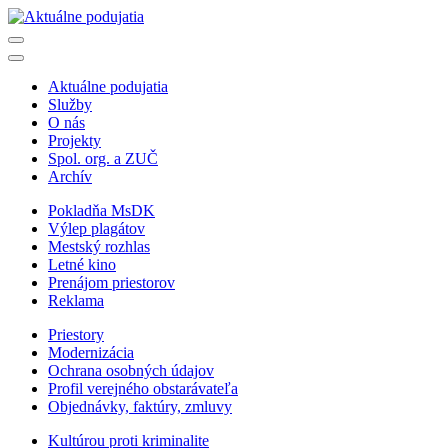
Aktuálne podujatia
Služby
O nás
Projekty
Spol. org. a ZUČ
Archív
Pokladňa MsDK
Výlep plagátov
Mestský rozhlas
Letné kino
Prenájom priestorov
Reklama
Priestory
Modernizácia
Ochrana osobných údajov
Profil verejného obstarávateľa
Objednávky, faktúry, zmluvy
Kultúrou proti kriminalite