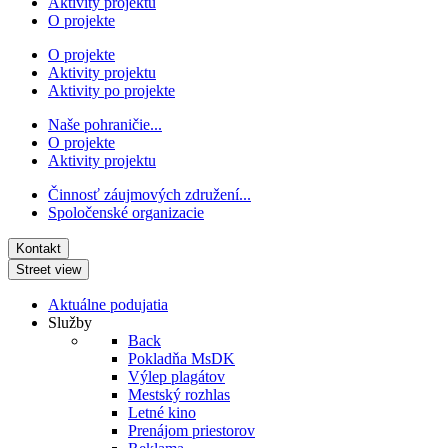
Aktivity projektu
O projekte
O projekte
Aktivity projektu
Aktivity po projekte
Naše pohraničie...
O projekte
Aktivity projektu
Činnosť záujmových združení...
Spoločenské organizacie
Kontakt
Street view
Aktuálne podujatia
Služby
Back
Pokladňa MsDK
Výlep plagátov
Mestský rozhlas
Letné kino
Prenájom priestorov