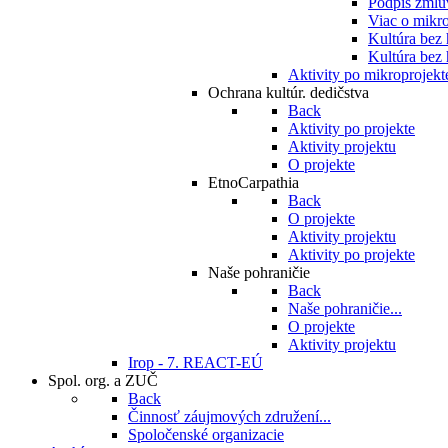
Podpis zmlu
Viac o mikro
Kultúra bez
Kultúra bez 
Aktivity po mikroprojekt
Ochrana kultúr. dedičstva
Back
Aktivity po projekte
Aktivity projektu
O projekte
EtnoCarpathia
Back
O projekte
Aktivity projektu
Aktivity po projekte
Naše pohraničie
Back
Naše pohraničie...
O projekte
Aktivity projektu
Irop - 7. REACT-EÚ
Spol. org. a ZUČ
Back
Činnosť záujmových združení...
Spoločenské organizacie