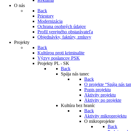
Reklama
O nás
Back
Priestory
Modernizácia
Ochrana osobných údajov
Profil verejného obstarávateľa
Objednávky, faktúry, zmluvy
Projekty
Back
Kultúrou proti kriminalite
Výzvy poslancov PSK
Projekty PL - SK
Back
Spája nás tanec
Back
O projekte “Spája nás ta
Popis projektu
Aktivity projektu
Aktivity po projekte
Kultúra bez hraníc
Back
Aktivity mikroprojektu
O mikroprojekte
Back