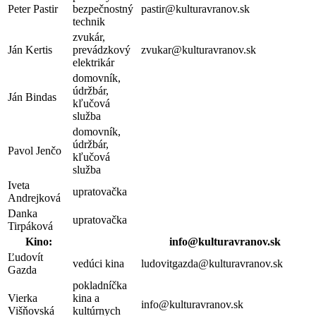
Peter Pastir
bezpečnostný
pastir@kulturavranov.sk
technik
zvukár,
Ján Kertis
prevádzkový
zvukar@kulturavranov.sk
elektrikár
domovník,
údržbár,
Ján Bindas
kľučová
služba
domovník,
údržbár,
Pavol Jenčo
kľučová
služba
Iveta
upratovačka
Andrejková
Danka
upratovačka
Tirpáková
Kino:
info@kulturavranov.sk
Ľudovít
vedúci kina
ludovitgazda@kulturavranov.sk
Gazda
pokladníčka
Vierka
kina a
info@kulturavranov.sk
Višňovská
kultúrnych