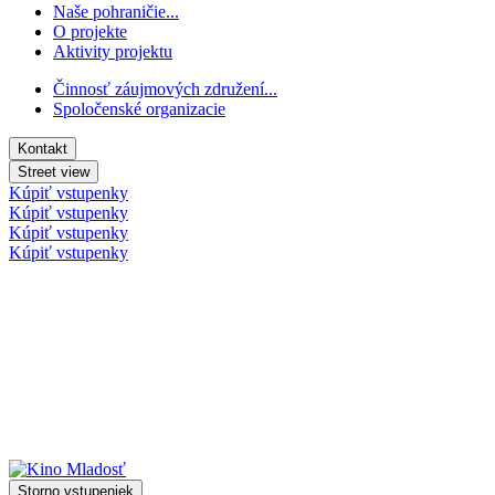
Naše pohraničie...
O projekte
Aktivity projektu
Činnosť záujmových združení...
Spoločenské organizacie
Kontakt
Street view
Kúpiť vstupenky
Kúpiť vstupenky
Kúpiť vstupenky
Kúpiť vstupenky
Storno vstupeniek