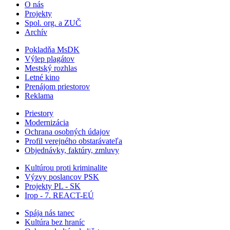
O nás
Projekty
Spol. org. a ZUČ
Archív
Pokladňa MsDK
Výlep plagátov
Mestský rozhlas
Letné kino
Prenájom priestorov
Reklama
Priestory
Modernizácia
Ochrana osobných údajov
Profil verejného obstarávateľa
Objednávky, faktúry, zmluvy
Kultúrou proti kriminalite
Výzvy poslancov PSK
Projekty PL - SK
Irop - 7. REACT-EÚ
Spája nás tanec
Kultúra bez hraníc