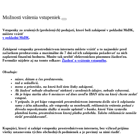
Možnosti vrátenia vstupeniek
Vstupenky zo zrušených (preložených) podujatí, ktoré boli zakúpené v pokladni MsDK,
môžete vrátiť
v pokladni MsDK
.
Zakúpené vstupenky prostredníctvom internetu môžete vrátiť a to najneskôr pred
začiatkom predstavenia a maximálne do 7 dní od ich zakúpenia požadovať za nich
zaplatenú finančnú hodnotu. Musíte tak urobiť elektronickou písomnou žiadosťou.
Formulár nájdete aj na tomto odkaze:
Žiadosť o vrátenie vstupného
.
Obsahuje:
názov, dátum a čas predstavenia,
rad a sedadlo/á,
meno a priezvisko, na ktorú boli tieto lístky zakúpené.
Ak žiadosť nebude obsahovať niektorý z uvedených údajov, nebude vybavená.
Ak je kúpa staršia ako 6 mesiacov od dnes uveďte IBAN účtu na ktorý chcete zaslať
vstupné.
V prípade, že pri kúpe vstupeniek prostredníctvom internetu došlo síce k odpísaniu
sumy z účtu zákazníka, ale vstupenky sa nezobrazili, reklamáciu vrátenia peňazí z
dôvodu neposkytnutia služby si musíte uplatniť v banke, ktorá Vám vystavila
platobnú kartu, prostredníctvom ktorej platba prebehla. Takéto reklamácie nemôže
riešiť prevádzkovateľ.
Kupujúci, ktorý si zakúpi vstupenky prostredníctvom internetu, bez výhrad prijíma
všetky ustanovenia týchto obchodných podmienok a je povinný sa nimi riadiť.