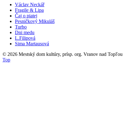
Václav Neckář
Fragile & Lipa
Čaj o piatej
Pesničkový Mikuláš
Turbo
Dni medu
L.Filipová
Sima Martausová
© 2026
Mestský dom kultúry, prísp. org. Vranov nad Topľou
Top