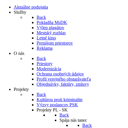
Aktuálne podujatia
Služby
Back
Pokladňa MsDK
Výlep plagátov
Mestský rozhlas
Letné kino
Prenájom priestorov
Reklama
O nás
Back
Priestory
Modernizácia
Ochrana osobných údajov
Profil verejného obstarávateľa
Objednávky, faktúry, zmluvy
Projekty
Back
Kultúrou proti kriminalite
Výzvy poslancov PSK
Projekty PL - SK
Back
Spája nás tanec
Back