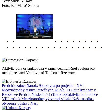
Text: Silvia Nusová
Foto: Bc. Maroš Sobota
Aktivita bola organizovaná v rámci cezhraničnej spolupráce
medzi mestami Vranov nad Topľou a Rzeszów.
Predchádzajúci článok: 90.aktivita po projekte - XVI.
Medzinárodný festival tanečných skupín „O Laur Rzecha“ v
Rzeszowe
Predch.
Nasledujúci článok: 88.aktivita po projekte -
VIII. ročník Medzinárodnej výtvarnej súťaže Naši susedia -
otvorenie výstavy
Nasl.