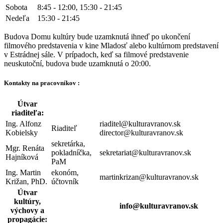
Sobota
8:45 - 12:00, 15:30 - 21:45
Nedeľa
15:30 - 21:45
Budova Domu kultúry bude uzamknutá ihneď po ukončení
filmového predstavenia v kine Mladosť alebo kultúrnom predstavení
v Estrádnej sále. V prípadoch, keď sa filmové predstavenie
neuskutoční, budova bude uzamknutá o 20:00.
Kontakty na pracovníkov :
Útvar
riaditeľa:
Ing. Alfonz
riaditel@kulturavranov.sk
Riaditeľ
Kobielsky
director@kulturavranov.sk
sekretárka,
Mgr. Renáta
pokladníčka,
sekretariat@kulturavranov.sk
Hajníková
PaM
Ing. Martin
ekonóm,
martinkrizan@kulturavranov.sk
Križan, PhD.
účtovník
Útvar
kultúry,
info@kulturavranov.sk
výchovy a
propagácie: