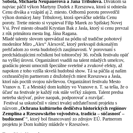
Sobota, Michaela Neupauerová a Jana Tribulová.
Divákom sa
najviac páčil výkon Martyny Dudek z Rzeszowa, ktorá si odniesla
Cenu diváka a vzápätí aj 2. miesto. Odbornú porotu presvedčil
výkon domácej Jany Tribulovej, ktorá speváčke udelila Cenu
poroty. Tretie miesto si vyspieval Filip Marek zo Spišskej Novej
Vsi. Prvé miesto obsadil Krystian Bak z Jasla, ktorý si cenu prevzal
z rúk primátora mesta Ing. Jána Ragana.
Mladé talenty slovom sprevádzal na pódiu už tradične pohotový
moderátor Miro „Alex“ Alexovič, ktorý prekvapil dokonalým
prehľadom zo sveta hudobných zaujímavosti. V porovnaní s
predchádzajúcimi ročníkmi bol tohtoročný 36. ročník festivalu opäť
na vyššej úrovni. Organizátori vsadili na talent mladých umelcov,
gradáciu piesni umocnili špeciálne svetelné a zvukové efekty, až
napokon z toho vzišla skvelá hudobná show. Tá sa páčila aj našim
cezhraničným partnerom z družobných miest Rzeszowa a Jasla,
ktorí nás poctili svojou návštevou. Organizátori festivalu Mesto
Vranov n. T. a Mestský dom kultúry vo Vranove n. T. sa tešia, že o
účasť na festivale je každý rok stále veľký záujem. Talent predsa
netreba skrývať, práve naopak, podporovať a rozvíjať.
Festival sa uskutočnil v rámci trvalej udržateľnosti projektu s
názvom „
Ochrana kultúrneho dedičstva historických regiónov
Zemplína a Rzeszowského vojvodstva, tradícia – súčasnosť –
budúcnosť
“, ktorý bol financovaný zo zdrojov EÚ. Partnerom
projektu je Dom kultúry mládeže v Rzeszówe.