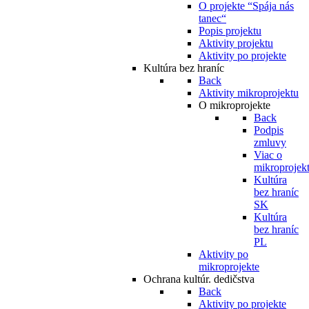
O projekte “Spája nás
tanec“
Popis projektu
Aktivity projektu
Aktivity po projekte
Kultúra bez hraníc
Back
Aktivity mikroprojektu
O mikroprojekte
Back
Podpis
zmluvy
Viac o
mikroprojek
Kultúra
bez hraníc
SK
Kultúra
bez hraníc
PL
Aktivity po
mikroprojekte
Ochrana kultúr. dedičstva
Back
Aktivity po projekte