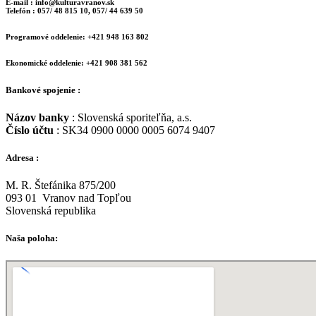
E-mail : info@kulturavranov.sk
Telefón : 057/ 48 815 10, 057/ 44 639 50
Programové oddelenie: +421 948 163 802
Ekonomické oddelenie: +421 908 381 562
Bankové spojenie :
Názov banky
: Slovenská sporiteľňa, a.s.
Číslo účtu
: SK34 0900 0000 0005 6074 9407
Adresa :
M. R. Štefánika 875/200
093 01 Vranov nad Topľou
Slovenská republika
Naša poloha: