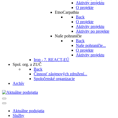
Aktivity projektu
O projekte
EtnoCarpathia
Back
O projekte
Aktivity projektu
Aktivity po projekte
Naše pohraničie
Back
Naše pohraničie...
O projekte
Aktivity projektu
Irop - 7. REACT-EÚ
Spol. org. a ZUČ
Back
Činnosť záujmových združení...
Spoločenské organizacie
Archív
Aktuálne podujatia
Služby