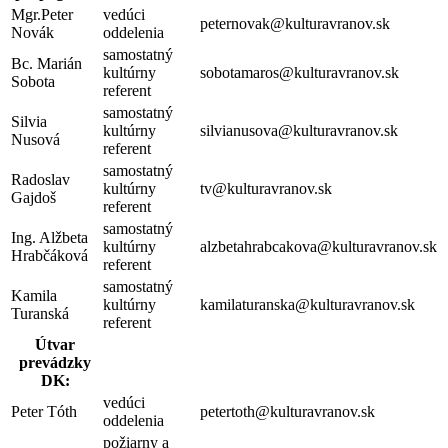
Mgr.Peter
vedúci
peternovak@kulturavranov.sk
Novák
oddelenia
samostatný
Bc. Marián
kultúrny
sobotamaros@kulturavranov.sk
Sobota
referent
samostatný
Silvia
kultúrny
silvianusova@kulturavranov.sk
Nusová
referent
samostatný
Radoslav
kultúrny
tv@kulturavranov.sk
Gajdoš
referent
samostatný
Ing. Alžbeta
kultúrny
alzbetahrabcakova@kulturavranov.sk
Hrabčáková
referent
samostatný
Kamila
kultúrny
kamilaturanska@kulturavranov.sk
Turanská
referent
Útvar
prevádzky
DK:
vedúci
Peter Tóth
petertoth@kulturavranov.sk
oddelenia
požiarny a