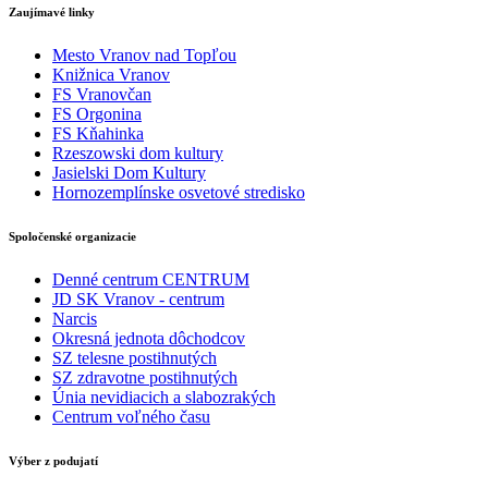
Zaujímavé linky
Mesto Vranov nad Topľou
Knižnica Vranov
FS Vranovčan
FS Orgonina
FS Kňahinka
Rzeszowski dom kultury
Jasielski Dom Kultury
Hornozemplínske osvetové stredisko
Spoločenské organizacie
Denné centrum CENTRUM
JD SK Vranov - centrum
Narcis
Okresná jednota dôchodcov
SZ telesne postihnutých
SZ zdravotne postihnutých
Únia nevidiacich a slabozrakých
Centrum voľného času
Výber z podujatí