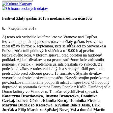
Festival Zlatý gaštan 2018 s medzinárodnou účasťou
6. - 7.september 2018
Aj tento rok vrcholilo kultúrne leto vo Vranove nad Topľou
festivalom populárnej piesne s názvom Zlatý gaštan. Festival sa
začal už vo štvrtok 6. septembra, keď sa súťažiaci zo Slovenska a
Poľska zúčastnili pódiových skúšok a o 19.00 h aj prvého
festivalového kola, v ktorom spievali pred porotou na hudobný
podklad. Aj keď divákov sa na prvom súťažnom kole zúčastnilo
pomenej, v piatok 7. septembra už sála praskala vo švíkoch. Za
potlesku divákov z radov základných a stredných škôl postupne
predstúpilo pred odbornú porotu 13 finalistov. Štyristo divákov
vytvorilo na festivale skvelú atmosféru. Navyše svojím potleskom a
povzbudzovaním morálne podporili mladých spevákov. O hudobný
doprovod sa postarala skupina Fanny People z Košíc. Estrádnej sále
Domu kultúry vo Vranove n. T. načas vdýchli život speváci:
Katarzyna Drozdowska, Justyna Branewska, Dominika
Czekaj, Izabela Górka, Klaudia Kocój, Dominika Ficek a
Martyna Dudek zo Rzeszowa, Krystian Bak z Jasla, Erik
Jurčák a Filip Marek zo Spišskej Novej Vsi a domáci Martin