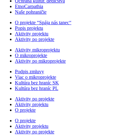
Ochrana kultúr. dedičstva
EtnoCarpathia
Naše pohraničie
O projekte “Spája nás tanec“
Popis projektu
Aktivity projektu
Aktivity po projekte
Aktivity mikroprojektu
O mikroprojekte
Aktivity po mikroprojekte
Podpis zmluvy
Viac o mikroprojekte
Kultúra bez hraníc SK
Kultúra bez hraníc PL
Aktivity po projekte
Aktivity projektu
O projekte
O projekte
Aktivity projektu
Aktivity po projekte