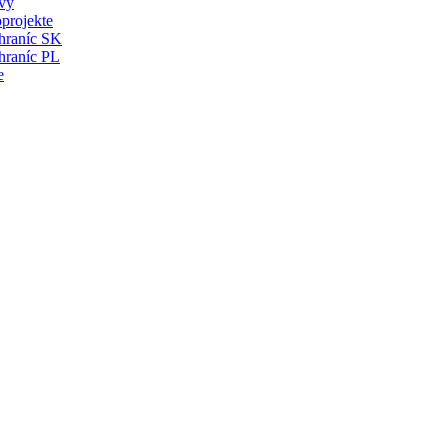
vy
projekte
 hraníc SK
hraníc PL
e