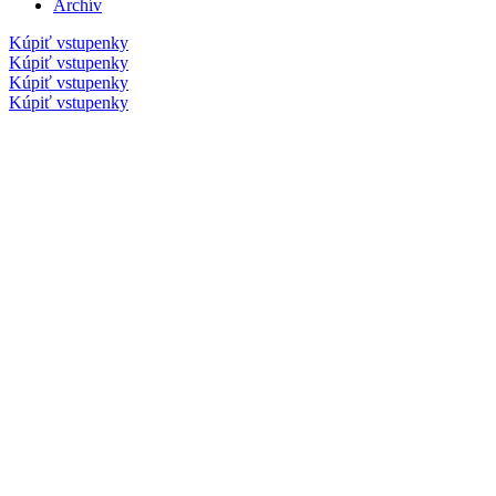
Archív
Kúpiť vstupenky
Kúpiť vstupenky
Kúpiť vstupenky
Kúpiť vstupenky