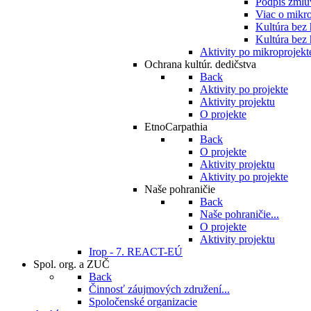
Podpis zmlu
Viac o mikro
Kultúra bez
Kultúra bez 
Aktivity po mikroprojekt
Ochrana kultúr. dedičstva
Back
Aktivity po projekte
Aktivity projektu
O projekte
EtnoCarpathia
Back
O projekte
Aktivity projektu
Aktivity po projekte
Naše pohraničie
Back
Naše pohraničie...
O projekte
Aktivity projektu
Irop - 7. REACT-EÚ
Spol. org. a ZUČ
Back
Činnosť záujmových združení...
Spoločenské organizacie