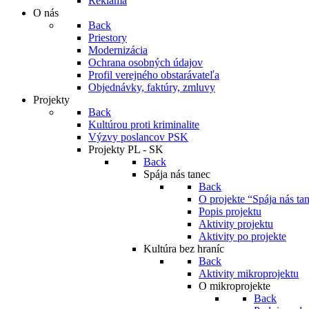
Reklama
O nás
Back
Priestory
Modernizácia
Ochrana osobných údajov
Profil verejného obstarávateľa
Objednávky, faktúry, zmluvy
Projekty
Back
Kultúrou proti kriminalite
Výzvy poslancov PSK
Projekty PL - SK
Back
Spája nás tanec
Back
O projekte “Spája nás ta
Popis projektu
Aktivity projektu
Aktivity po projekte
Kultúra bez hraníc
Back
Aktivity mikroprojektu
O mikroprojekte
Back