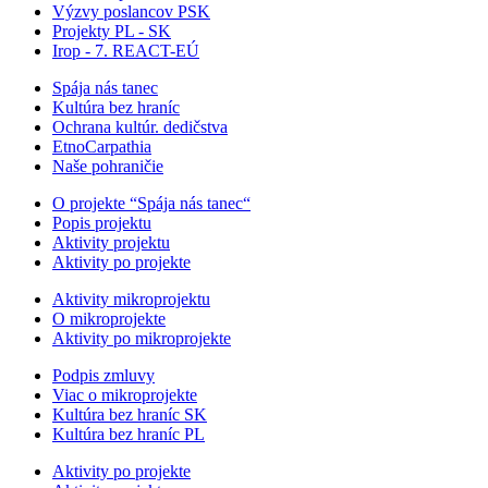
Výzvy poslancov PSK
Projekty PL - SK
Irop - 7. REACT-EÚ
Spája nás tanec
Kultúra bez hraníc
Ochrana kultúr. dedičstva
EtnoCarpathia
Naše pohraničie
O projekte “Spája nás tanec“
Popis projektu
Aktivity projektu
Aktivity po projekte
Aktivity mikroprojektu
O mikroprojekte
Aktivity po mikroprojekte
Podpis zmluvy
Viac o mikroprojekte
Kultúra bez hraníc SK
Kultúra bez hraníc PL
Aktivity po projekte