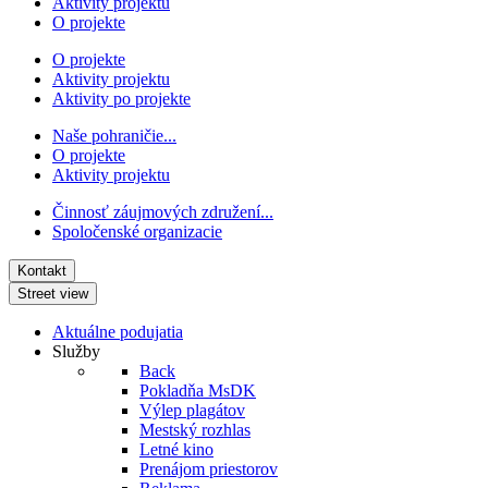
Aktivity projektu
O projekte
O projekte
Aktivity projektu
Aktivity po projekte
Naše pohraničie...
O projekte
Aktivity projektu
Činnosť záujmových združení...
Spoločenské organizacie
Kontakt
Street view
Aktuálne podujatia
Služby
Back
Pokladňa MsDK
Výlep plagátov
Mestský rozhlas
Letné kino
Prenájom priestorov