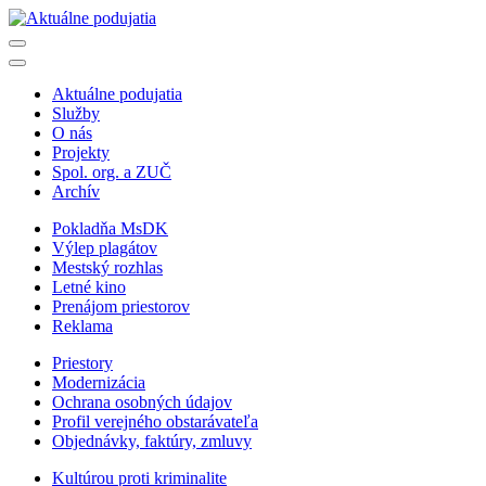
Aktuálne podujatia
Služby
O nás
Projekty
Spol. org. a ZUČ
Archív
Pokladňa MsDK
Výlep plagátov
Mestský rozhlas
Letné kino
Prenájom priestorov
Reklama
Priestory
Modernizácia
Ochrana osobných údajov
Profil verejného obstarávateľa
Objednávky, faktúry, zmluvy
Kultúrou proti kriminalite