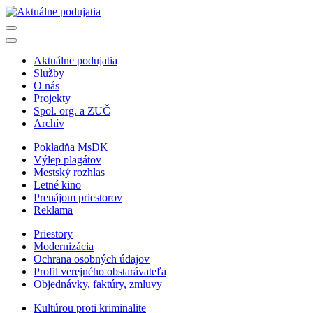
Aktuálne podujatia
Služby
O nás
Projekty
Spol. org. a ZUČ
Archív
Pokladňa MsDK
Výlep plagátov
Mestský rozhlas
Letné kino
Prenájom priestorov
Reklama
Priestory
Modernizácia
Ochrana osobných údajov
Profil verejného obstarávateľa
Objednávky, faktúry, zmluvy
Kultúrou proti kriminalite