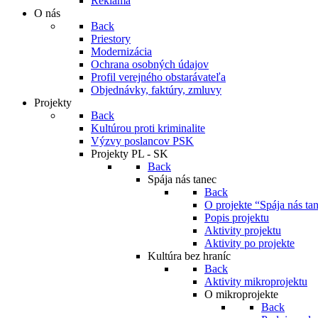
Reklama
O nás
Back
Priestory
Modernizácia
Ochrana osobných údajov
Profil verejného obstarávateľa
Objednávky, faktúry, zmluvy
Projekty
Back
Kultúrou proti kriminalite
Výzvy poslancov PSK
Projekty PL - SK
Back
Spája nás tanec
Back
O projekte “Spája nás ta
Popis projektu
Aktivity projektu
Aktivity po projekte
Kultúra bez hraníc
Back
Aktivity mikroprojektu
O mikroprojekte
Back