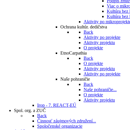
Podpis zmlu
Viac o mikro
Kultúra bez
Kultúra bez 
Aktivity po mikroprojekt
Ochrana kultúr. dedičstva
Back
Aktivity po projekte
Aktivity projektu
O projekte
EtnoCarpathia
Back
O projekte
Aktivity projektu
Aktivity po projekte
Naše pohraničie
Back
Naše pohraničie...
O projekte
Aktivity projektu
Irop - 7. REACT-EÚ
Spol. org. a ZUČ
Back
Činnosť záujmových združení...
Spoločenské organizacie