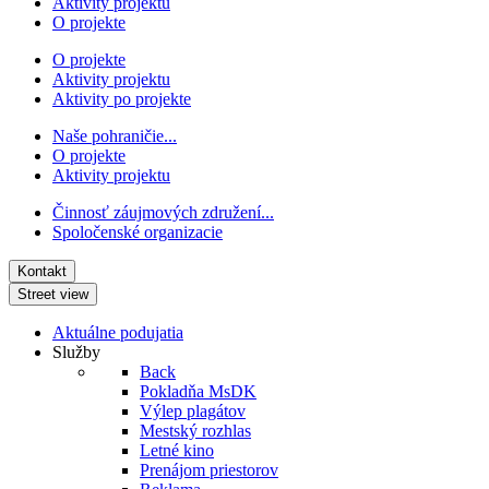
Aktivity projektu
O projekte
O projekte
Aktivity projektu
Aktivity po projekte
Naše pohraničie...
O projekte
Aktivity projektu
Činnosť záujmových združení...
Spoločenské organizacie
Kontakt
Street view
Aktuálne podujatia
Služby
Back
Pokladňa MsDK
Výlep plagátov
Mestský rozhlas
Letné kino
Prenájom priestorov