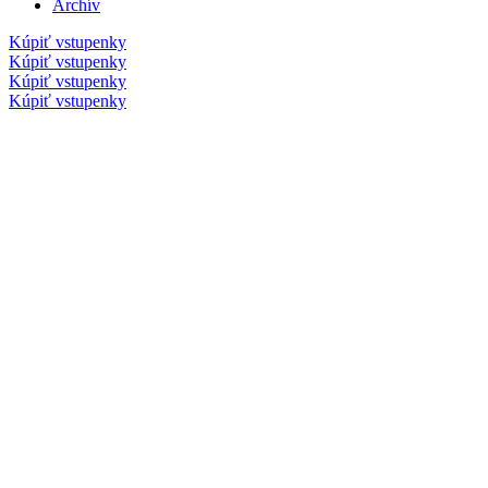
Archív
Kúpiť vstupenky
Kúpiť vstupenky
Kúpiť vstupenky
Kúpiť vstupenky