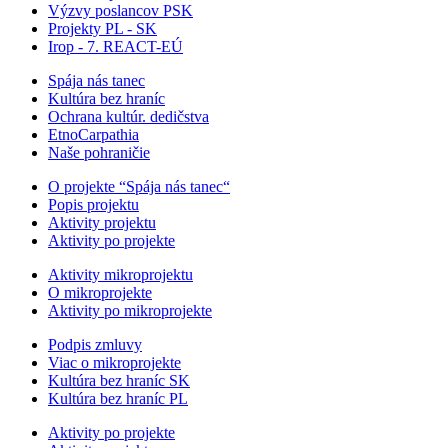
Výzvy poslancov PSK
Projekty PL - SK
Irop - 7. REACT-EÚ
Spája nás tanec
Kultúra bez hraníc
Ochrana kultúr. dedičstva
EtnoCarpathia
Naše pohraničie
O projekte “Spája nás tanec“
Popis projektu
Aktivity projektu
Aktivity po projekte
Aktivity mikroprojektu
O mikroprojekte
Aktivity po mikroprojekte
Podpis zmluvy
Viac o mikroprojekte
Kultúra bez hraníc SK
Kultúra bez hraníc PL
Aktivity po projekte