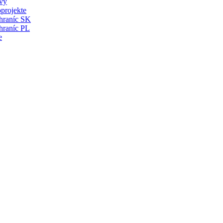
vy
projekte
 hraníc SK
hraníc PL
e